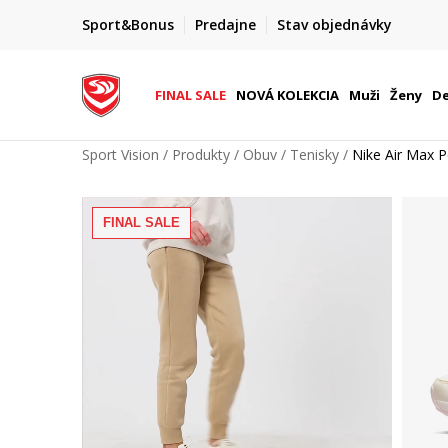
DOPRAVA ZADARMO
Sport&Bonus
Predajne
Stav objednávky
pri objednaní nad 80 €
(neplatí pre Click&Collect)
FINAL SALE
NOVÁ KOLEKCIA
Muži
Ženy
De
Sport Vision
Produkty
Obuv
Tenisky
Nike Air Max P
FINAL SALE