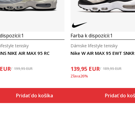
dispozícii:
1
Farba k dispozícii:
1
festyle tenisky
Dámske lifestyle tenisky
NS NIKE AIR MAX 95 RC
Nike W AIR MAX 95 EWT SNKR
EUR
139,95
EUR
199,95
EUR
189,95
EUR
Zľava
26
%
Pridať do košíka
Pridať do koš