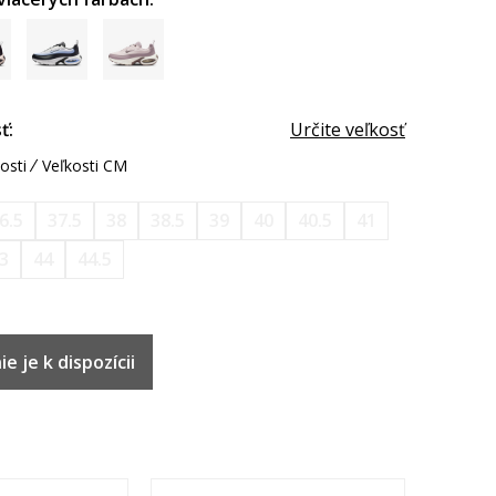
ť:
Určite veľkosť
osti
Veľkosti CM
6.5
37.5
38
38.5
39
40
40.5
41
3
44
44.5
e je k dispozícii