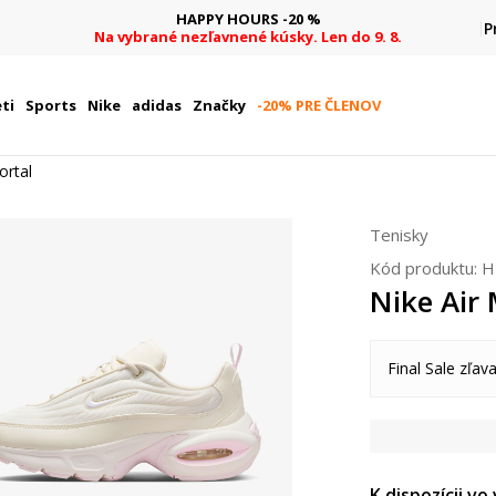
HAPPY HOURS -20 %
P
Na vybrané nezľavnené kúsky. Len do 9. 8.
ti
Sports
Nike
adidas
Značky
-20% PRE ČLENOV
ortal
Tenisky
Kód produktu:
H
Nike Air 
Final Sale zľava
K dispozícii vo