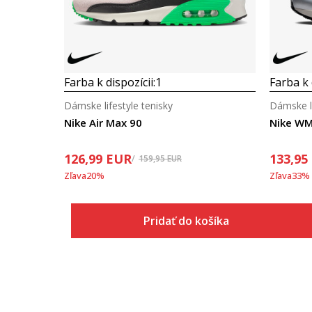
Farba k dispozícii:
1
Farba k 
Dámske lifestyle tenisky
Dámske li
Nike Air Max 90
Nike WM
126,99
EUR
133,95
159,95
EUR
Zľava
20
%
Zľava
33
%
Pridať do košíka