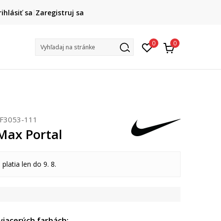
FINAL SALE AŽ -60 %
rihlásiť sa
Zaregistruj sa
len do 9. 8.
na v
0
0
Vyhľadaj na stránke
F3053-111
Max Portal
 platia len do 9. 8.
 viacerých farbách: