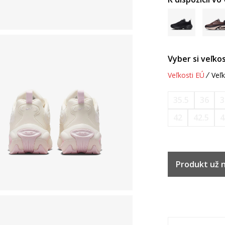
Vyber si veľkos
Veľkosti EÚ
Veľk
35.5
36
3
42
42.5
4
Produkt už ni