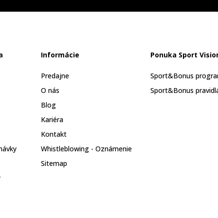
a
Informácie
Ponuka Sport Visio
Predajne
Sport&Bonus progr
O nás
Sport&Bonus pravidl
Blog
Kariéra
Kontakt
návky
Whistleblowing - Oznámenie
Sitemap
y