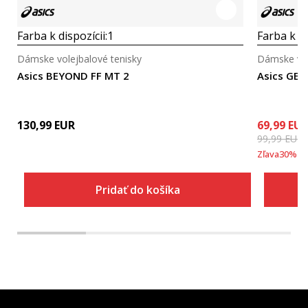
Farba k dispozícii:
1
Farba k di
Dámske volejbalové tenisky
Dámske vol
Asics BEYOND FF MT 2
Asics GEL
130,99
EUR
69,99
EU
99,99
EUR
Zľava
30
%
Pridať do košíka