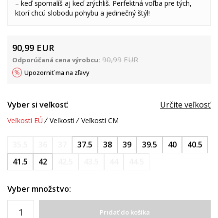
– keď spomalíš aj keď zrýchliš. Perfektná voľba pre tých,
ktorí chcú slobodu pohybu a jedinečný štýl!
90,99
EUR
90,99
EUR
Odporúčaná cena výrobcu:
Upozorniť ma na zľavy
Vyber si veľkosť:
Určite veľkosť
Veľkosti EÚ
Veľkosti
Veľkosti CM
35.5
36
37
37.5
38
39
39.5
40
40.5
41.5
42
42.5
43.5
44
44.5
Vyber množstvo:
Pridať do košíka