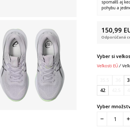
spomalíš aj keď
pohybu a jedine
150,99
E
Odporúčaná ce
Vyber si veľkos
Veľkosti EÚ
Veľk
35.5
36
3
42
42.5
4
Vyber množstv