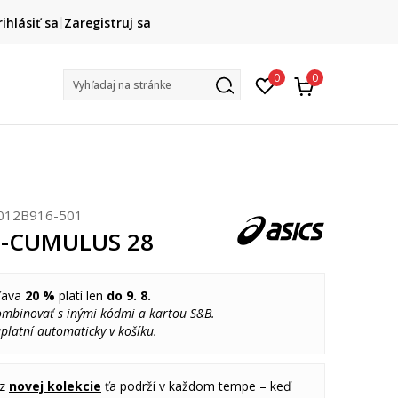
DOPRAVA ZADARMO
rihlásiť sa
Zaregistruj sa
pri objednaní nad 80 €
(neplatí pre Click&Collect)
Na vybr
0
0
Vyhľadaj na stránke
012B916-501
EL-CUMULUS 28
ľava
20 %
platí len
do 9. 8.
ombinovať s inými kódmi a kartou S&B.
platní automaticky v košíku.
 z
novej kolekcie
ťa podrží v každom tempe – keď