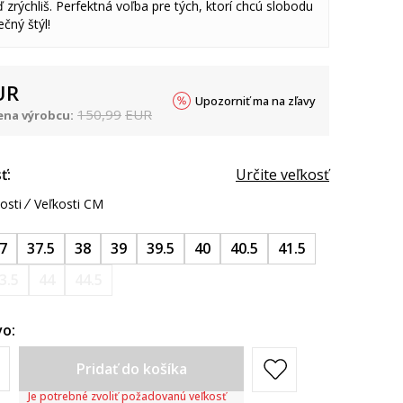
 zrýchliš. Perfektná voľba pre tých, ktorí chcú slobodu
čný štýl!
UR
Upozorniť ma na zľavy
150,99
EUR
na výrobcu:
ť:
Určite veľkosť
osti
Veľkosti CM
7
37.5
38
39
39.5
40
40.5
41.5
3.5
44
44.5
o:
Pridať do košíka
Je potrebné zvoliť požadovanú veľkosť