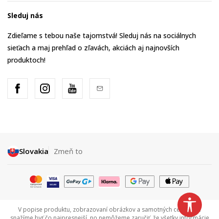
Sleduj nás
Zdieľame s tebou naše tajomstvá! Sleduj nás na sociálnych
sieťach a maj prehľad o zľavách, akciách aj najnovších
produktoch!
Slovakia
Zmeň to
V popise produktu, zobrazovaní obrázkov a samotných cenách sa
snažíme byť čo najpresnejší, no nemôžeme zaručiť, že všetky informácie