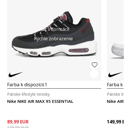
Viac informácií
Rýchle zobrazenie
Farba k dispozícii:
1
Farba k di
Pánske lifestyle tenisky
Pánske life
Nike NIKE AIR MAX 95 ESSENTIAL
Nike AIR 
89,99
EUR
149,99
EU
179,95
EUR