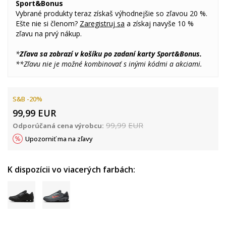
Sport&Bonus
Vybrané produkty teraz získaš výhodnejšie so zľavou 20 %.
Ešte nie si členom?
Zaregistruj sa
a získaj navyše 10 %
zľavu na prvý nákup.
*
Zľava sa zobrazí v košíku po zadaní karty Sport&Bonus.
**Zľavu nie je možné kombinovať s inými kódmi a akciami.
S&B -20%
99,99
EUR
99,99
EUR
Odporúčaná cena výrobcu:
Upozorniť ma na zľavy
K dispozícii vo viacerých farbách: