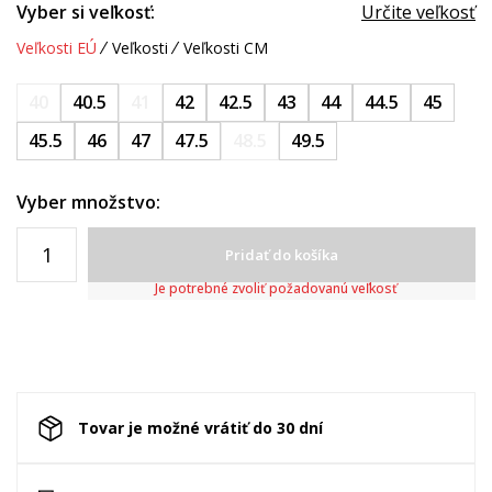
Vyber si veľkosť:
Určite veľkosť
Veľkosti EÚ
Veľkosti
Veľkosti CM
40
40.5
41
42
42.5
43
44
44.5
45
45.5
46
47
47.5
48.5
49.5
Vyber množstvo:
Pridať do košíka
Je potrebné zvoliť požadovanú veľkosť
Tovar je možné vrátiť do 30 dní