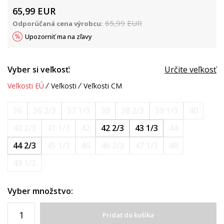
65,99
EUR
65,99
EUR
Odporúčaná cena výrobcu:
Upozorniť ma na zľavy
Vyber si veľkosť:
Určite veľkosť
Veľkosti EÚ
Veľkosti
Veľkosti CM
36
36 2/3
37 1/3
38
38 2/3
39 1/3
40
40 2/3
41 1/3
42
42 2/3
43 1/3
44
44 2/3
45 1/3
46
46 2/3
47 1/3
48
49 1/3
Vyber množstvo:
Pridať do košíka