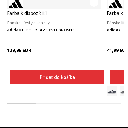
Farba k dispozícii:
1
Farba k di
Pánske lifestyle tenisky
Pánske life
adidas LIGHTBLAZE EVO BRUSHED
adidas Te
129,99
EUR
41,99
EU
Pridať do košíka