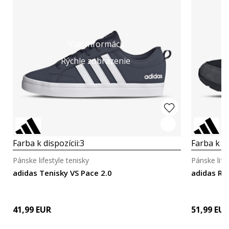
Viac informácií
Rýchle zobrazenie
Farba k dispozícii:
3
Farba k di
Pánske lifestyle tenisky
Pánske life
adidas Tenisky VS Pace 2.0
adidas RU
41,99
EUR
51,99
EU