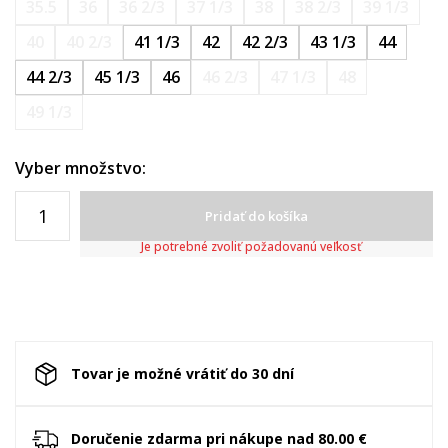
35.5
36
36 2/3
37 1/3
38
38 2/3
39 1/3
40
40 2/3
41 1/3
42
42 2/3
43 1/3
44
44 2/3
45 1/3
46
46 2/3
47 1/3
48
49 1/3
Vyber množstvo:
Pridať do košíka
Je potrebné zvoliť požadovanú veľkosť
Tovar je možné vrátiť do 30 dní
Doručenie zdarma pri nákupe nad 80.00 €