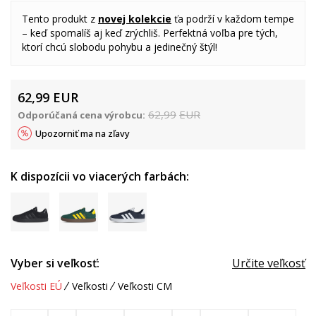
Tento produkt z
novej kolekcie
ťa podrží v každom tempe
– keď spomalíš aj keď zrýchliš. Perfektná voľba pre tých,
ktorí chcú slobodu pohybu a jedinečný štýl!
62,99
EUR
62,99
EUR
Odporúčaná cena výrobcu:
Upozorniť ma na zľavy
K dispozícii vo viacerých farbách:
Vyber si veľkosť:
Určite veľkosť
Veľkosti EÚ
Veľkosti
Veľkosti CM