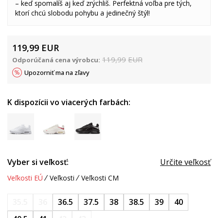
– keď spomalíš aj keď zrýchliš. Perfektná voľba pre tých,
ktorí chcú slobodu pohybu a jedinečný štýl!
119,99
EUR
119,99
EUR
Odporúčaná cena výrobcu:
Upozorniť ma na zľavy
K dispozícii vo viacerých farbách:
Vyber si veľkosť:
Určite veľkosť
Veľkosti EÚ
Veľkosti
Veľkosti CM
35.5
36
36.5
37.5
38
38.5
39
40