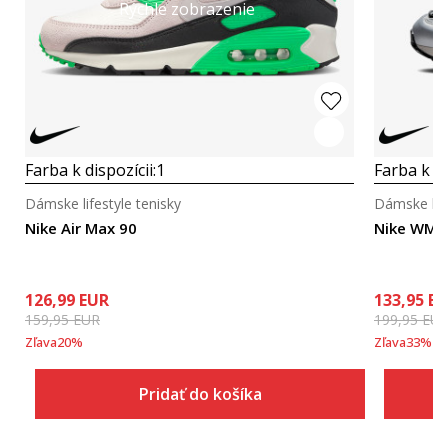
Rýchle zobrazenie
Farba k dispozícii:
1
Farba k di
Dámske lifestyle tenisky
Dámske life
Nike Air Max 90
Nike WMNS
126,99
EUR
133,95
EU
159,95
EUR
199,95
EU
Zľava
20
%
Zľava
33
%
Pridať do košíka