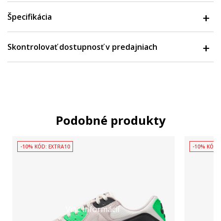
Špecifikácia
Skontrolovať dostupnosť v predajniach
Podobné produkty
-10% KÓD: EXTRA10
-10% KÓD:
Viac informácií