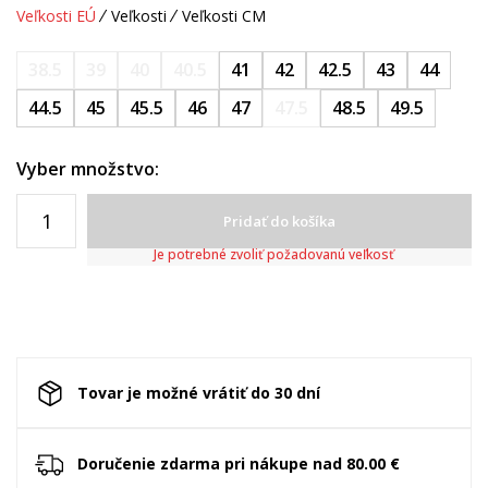
Veľkosti EÚ
Veľkosti
Veľkosti CM
38.5
39
40
40.5
41
42
42.5
43
44
44.5
45
45.5
46
47
47.5
48.5
49.5
Vyber množstvo:
Pridať do košíka
Je potrebné zvoliť požadovanú veľkosť
Tovar je možné vrátiť do 30 dní
Doručenie zdarma pri nákupe nad 80.00 €