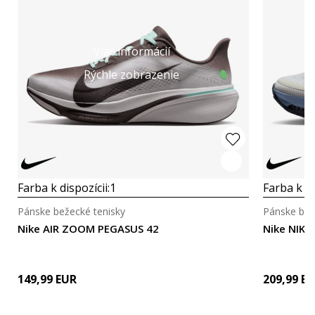
Viac informácií
Rýchle zobrazenie
Farba k dispozícii:
1
Farba k di
Pánske bežecké tenisky
Pánske bež
Nike AIR ZOOM PEGASUS 42
Nike NIK
149,99
EUR
209,99
EU