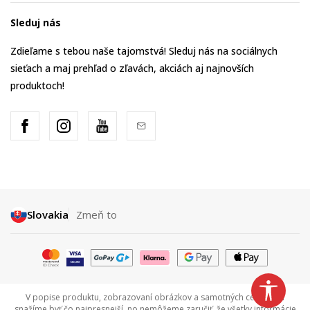
Sleduj nás
Zdieľame s tebou naše tajomstvá! Sleduj nás na sociálnych
sieťach a maj prehľad o zľavách, akciách aj najnovších
produktoch!
Slovakia
Zmeň to
V popise produktu, zobrazovaní obrázkov a samotných cenách sa
snažíme byť čo najpresnejší, no nemôžeme zaručiť, že všetky informácie