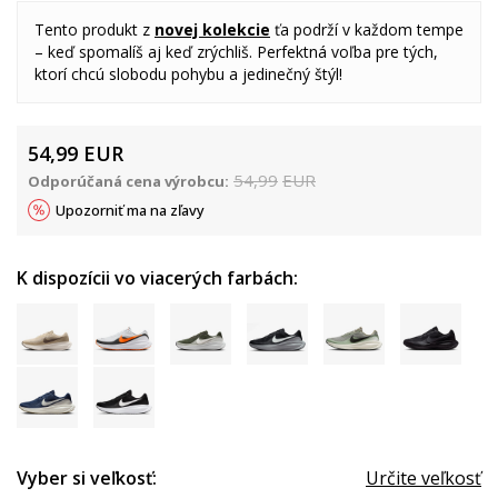
Tento produkt z
novej kolekcie
ťa podrží v každom tempe
– keď spomalíš aj keď zrýchliš. Perfektná voľba pre tých,
ktorí chcú slobodu pohybu a jedinečný štýl!
54,99
EUR
54,99
EUR
Odporúčaná cena výrobcu:
Upozorniť ma na zľavy
K dispozícii vo viacerých farbách:
Vyber si veľkosť:
Určite veľkosť