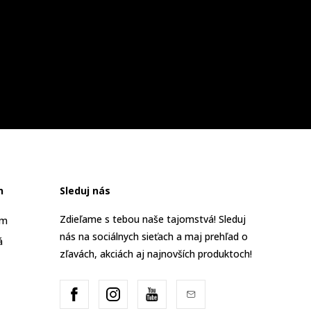
n
Sleduj nás
Zdieľame s tebou naše tajomstvá! Sleduj
am
nás na sociálnych sieťach a maj prehľad o
á
zľavách, akciách aj najnovších produktoch!