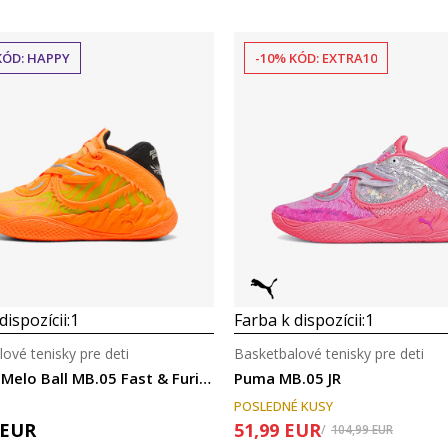
KÓD: HAPPY
-10% KÓD: EXTRA10
dispozícii:
1
Farba k dispozícii:
1
ové tenisky pre deti
Basketbalové tenisky pre deti
Puma LaMelo Ball MB.05 Fast & Furious LA Jr.
Puma MB.05 JR
POSLEDNÉ KUSY
EUR
51,99
EUR
104,99
EUR