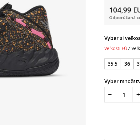
104,99
E
Odporúčaná ce
Vyber si veľkos
Veľkosti EÚ
Veľk
35.5
36
3
Vyber množstv