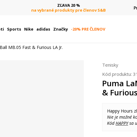
ZĽAVA 20 %
P
na vybrané produkty pre členov S&B
ti
Sports
Nike
adidas
Značky
-20% PRE ČLENOV
ll MB.05 Fast & Furious LA Jr.
Tenisky
Kód produktu:
3
Puma LaM
& Furious
Happy Hours z
Nie je možné k
Kód
HAPPY
sa u