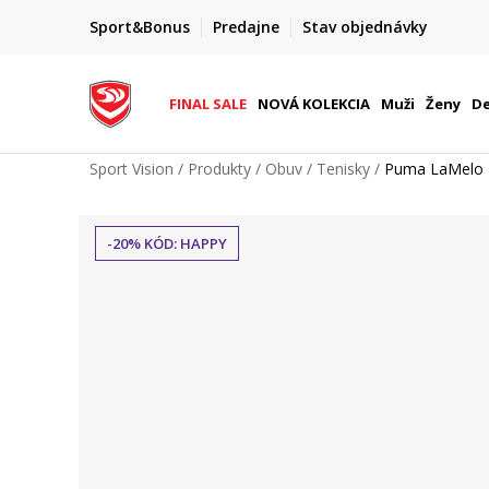
FINAL SALE AŽ -60 %
Sport&Bonus
Predajne
Stav objednávky
do 9. 8.
+ extra zľava 10 % len do 9. 8.
FINAL SALE
NOVÁ KOLEKCIA
Muži
Ženy
De
Sport Vision
Produkty
Obuv
Tenisky
Puma LaMelo Ba
-20% KÓD: HAPPY