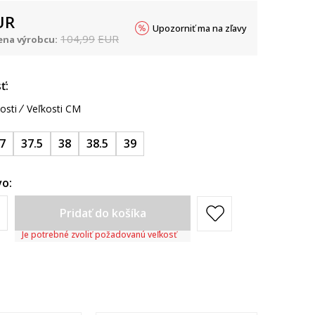
UR
Upozorniť ma na zľavy
104,99
EUR
na výrobcu:
ť:
osti
Veľkosti CM
7
37.5
38
38.5
39
o:
Pridať do košíka
Je potrebné zvoliť požadovanú veľkosť