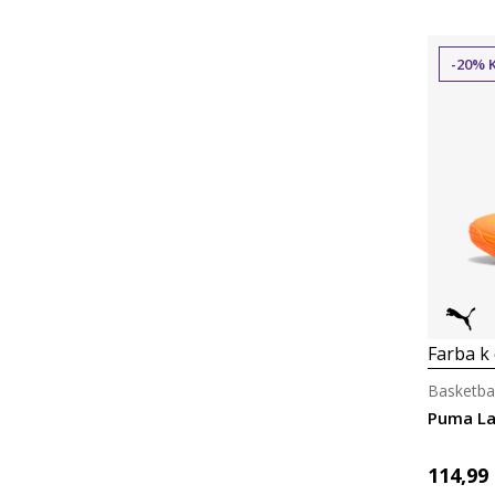
-20% 
Farba k 
Basketbal
114,99