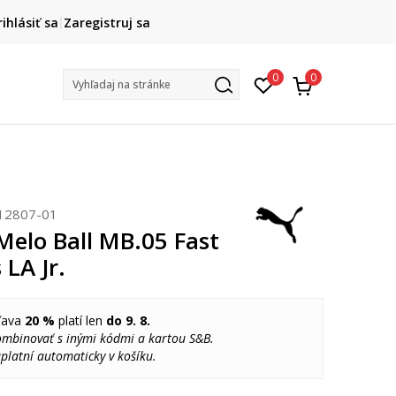
DOPRAVA ZADARMO
rihlásiť sa
Zaregistruj sa
pri objednaní nad 80 €
(neplatí pre Click&Collect)
Na vybr
0
0
Vyhľadaj na stránke
12807-01
elo Ball MB.05 Fast
 LA Jr.
ľava
20 %
platí len
do 9. 8.
ombinovať s inými kódmi a kartou S&B.
platní automaticky v košíku.