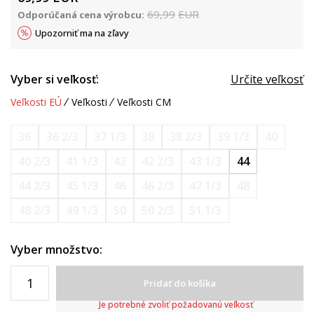
69,99
EUR
Odporúčaná cena výrobcu:
Upozorniť ma na zľavy
Vyber si veľkosť:
Určite veľkosť
Veľkosti EÚ
Veľkosti
Veľkosti CM
36
36 2/3
37 1/3
38
38 2/3
39 1/3
40
40 2/3
41 1/3
42
42 2/3
43 1/3
44
44 2/3
45 1/3
46
46 2/3
47 1/3
48
48 2/3
49 1/3
50
50 2/3
51 1/3
Vyber množstvo:
Pridať do košíka
Je potrebné zvoliť požadovanú veľkosť