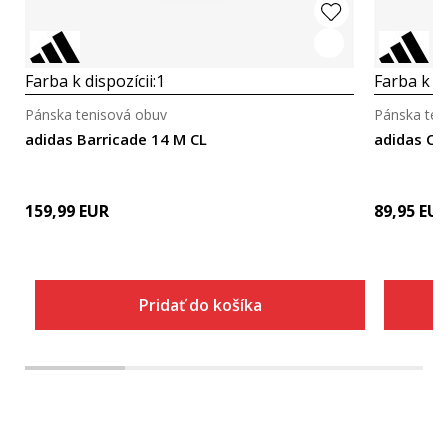
Farba k dispozícii:
1
Farba k di
Pánska tenisová obuv
Pánska ten
adidas Barricade 14 M CL
adidas C
159,99
EUR
89,95
EU
Pridať do košíka