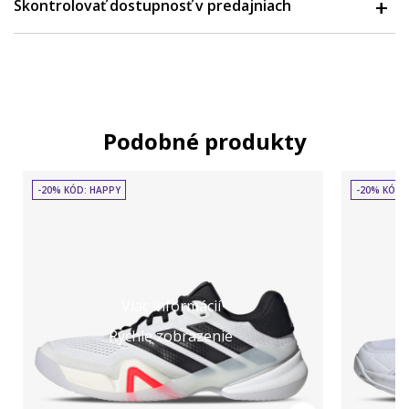
Skontrolovať dostupnosť v predajniach
Podobné produkty
-20% KÓD: HAPPY
-20% KÓD:
Viac informácií
Rýchle zobrazenie