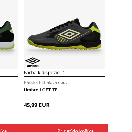
Farba k dispozícii:
1
Pánska futbalová obuv
Umbro LOFT TF
45,99
EUR
íka
Pridať do košíka