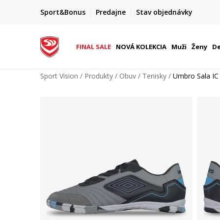
FINAL SALE AŽ -60 %
Sport&Bonus
Predajne
Stav objednávky
do 9. 8.
+ extra zľava 10 % len do 9. 8.
FINAL SALE
NOVÁ KOLEKCIA
Muži
Ženy
De
Sport Vision
Produkty
Obuv
Tenisky
Umbro Sala IC