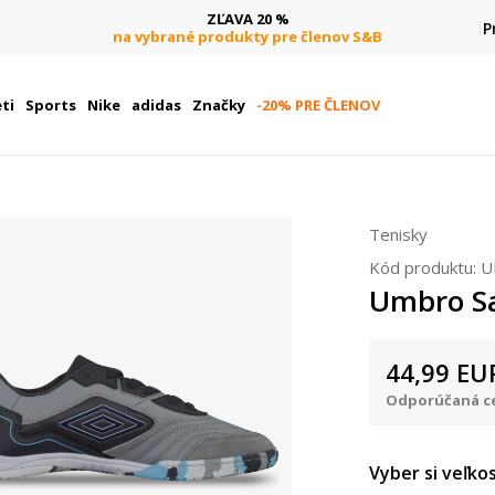
ZĽAVA 20 %
P
na vybrané produkty pre členov S&B
ti
Sports
Nike
adidas
Značky
-20% PRE ČLENOV
Tenisky
Kód produktu:
U
Umbro Sa
44,99
EU
Odporúčaná ce
Vyber si veľkos