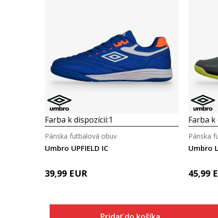
Farba k dispozícii:
1
Farba k 
Pánska futbalová obuv
Pánska f
Umbro UPFIELD IC
Umbro L
39,99
EUR
45,99
Pridať do košíka