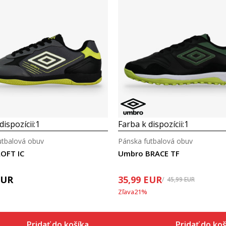
dispozícii:
1
Farba k dispozícii:
1
utbalová obuv
Pánska futbalová obuv
OFT IC
Umbro BRACE TF
EUR
35,99
EUR
45,99
EUR
Zľava
21
%
Pridať do košíka
Pridať do koš