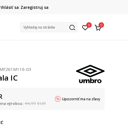
DOPRAVA ZADARMO
rihlásiť sa
Zaregistruj sa
pri objednaní nad 80 €
(neplatí pre Click&Collect)
Na vybr
0
0
Vyhľadaj na stránke
MF261M116-03
la IC
R
Upozorniť ma na zľavy
44,99
EUR
na výrobcu:
ť: