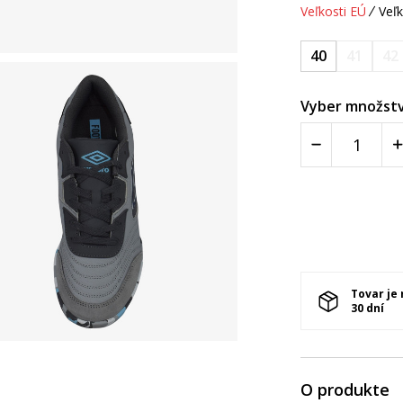
Veľkosti EÚ
Veľk
40
41
42
Vyber množstv
Tovar je
30 dní
O produkte