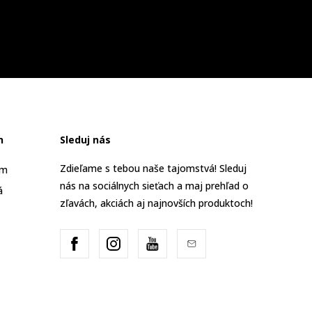
n
Sleduj nás
Zdieľame s tebou naše tajomstvá! Sleduj
am
nás na sociálnych sieťach a maj prehľad o
á
zľavách, akciách aj najnovších produktoch!