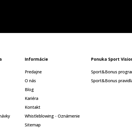
a
Informácie
Ponuka Sport Visio
Predajne
Sport&Bonus progr
O nás
Sport&Bonus pravidl
Blog
Kariéra
Kontakt
návky
Whistleblowing - Oznámenie
Sitemap