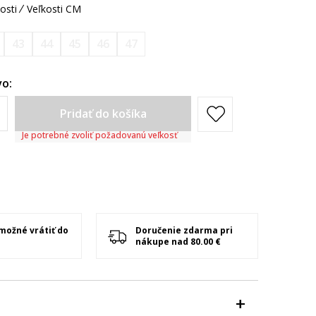
osti
Veľkosti CM
43
44
45
46
47
o:
Pridať do košíka
Je potrebné zvoliť požadovanú veľkosť
 možné vrátiť do
Doručenie zdarma pri
nákupe nad 80.00 €