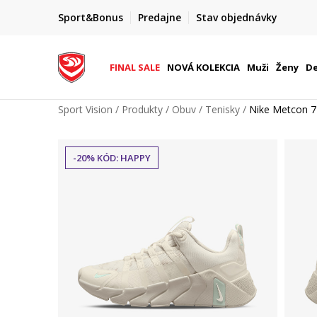
FINAL SALE AŽ -60 %
Sport&Bonus
Predajne
Stav objednávky
do 9. 8.
+ extra zľava 10 % len do 9. 8.
FINAL SALE
NOVÁ KOLEKCIA
Muži
Ženy
De
Sport Vision
Produkty
Obuv
Tenisky
Nike Metcon 7
-20% KÓD: HAPPY