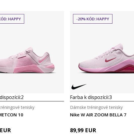
KÓD: HAPPY
-20% KÓD: HAPPY
dispozícii:
2
Farba k dispozícii:
3
réningové tenisky
Dámske tréningové tenisky
METCON 10
Nike W AIR ZOOM BELLA 7
EUR
89,99
EUR