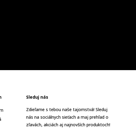
n
Sleduj nás
Zdieľame s tebou naše tajomstvá! Sleduj
am
nás na sociálnych sieťach a maj prehľad o
á
zľavách, akciách aj najnovších produktoch!