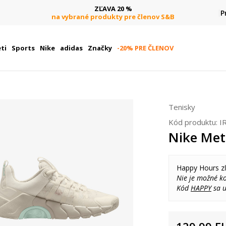
ZĽAVA 20 %
P
na vybrané produkty pre členov S&B
ti
Sports
Nike
adidas
Značky
-20% PRE ČLENOV
Tenisky
Kód produktu:
I
Nike Met
Happy Hours z
Nie je možné k
Kód
HAPPY
sa u