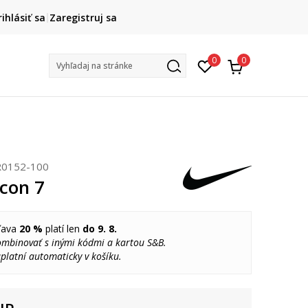
DOPRAVA ZADARMO
rihlásiť sa
Zaregistruj sa
pri objednaní nad 80 €
(neplatí pre Click&Collect)
Na vybr
0
0
Vyhľadaj na stránke
R0152-100
con 7
ľava
20 %
platí len
do 9. 8.
ombinovať s inými kódmi a kartou S&B.
platní automaticky v košíku.