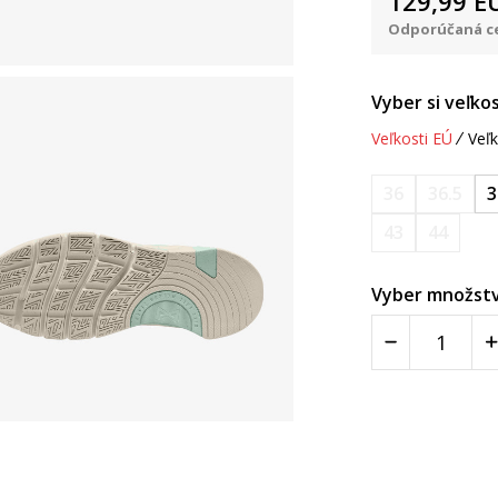
129,99
E
Odporúčaná ce
Vyber si veľkos
Veľkosti EÚ
Veľk
36
36.5
3
43
44
Vyber množstv