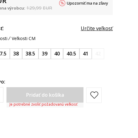
UR
Upozorniť ma na zľavy
129,99
EUR
na výrobcu:
ť:
Určite veľkosť
osti
Veľkosti CM
7.5
38
38.5
39
40
40.5
41
42
o:
Pridať do košíka
Je potrebné zvoliť požadovanú veľkosť