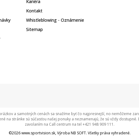
Kariéra
Kontakt
návky
Whistleblowing - Oznámenie
Sitemap
y
rázkov a samotných cenách sa snažíme byť čo najpresnejší, no nemôžeme zaruči
né na stránke sú súčasťou našej ponuky a neznamenajú, že sú vždy dostupné. 
zavolaním na Call centrum na tel +421 948 909 111.
©2026
www.sportvision.sk
, Výroba
NB SOFT
. Všetky práva vyhradené.