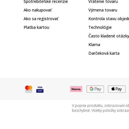
Spotrebiteľské recenzie
Vrátenie tovaru
Ako nakupovať
Výmena tovaru
Ako sa registrovať
Kontrola stavu objed
Platba kartou
Technológie
Často kladené otázk
Klarna
Darčeková karta
V popise produktu, zobrazovaní ob
bezchybné. Všetky položky zobraze