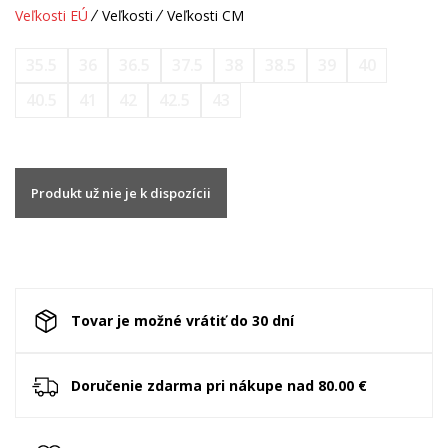
Veľkosti EÚ
Veľkosti
Veľkosti CM
35.5
36
36.5
37.5
38
38.5
39
40
40.5
41
42
42.5
43
Produkt už nie je k dispozícii
Tovar je možné vrátiť do 30 dní
Doručenie zdarma pri nákupe nad 80.00 €