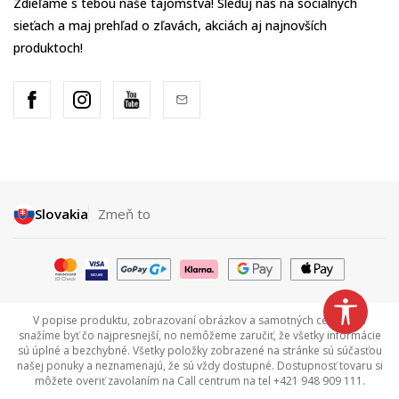
Zdieľame s tebou naše tajomstvá! Sleduj nás na sociálnych
sieťach a maj prehľad o zľavách, akciách aj najnovších
produktoch!
Slovakia
Zmeň to
V popise produktu, zobrazovaní obrázkov a samotných cenách sa
snažíme byť čo najpresnejší, no nemôžeme zaručiť, že všetky informácie
sú úplné a bezchybné. Všetky položky zobrazené na stránke sú súčasťou
našej ponuky a neznamenajú, že sú vždy dostupné. Dostupnosť tovaru si
môžete overiť zavolaním na Call centrum na tel +421 948 909 111.