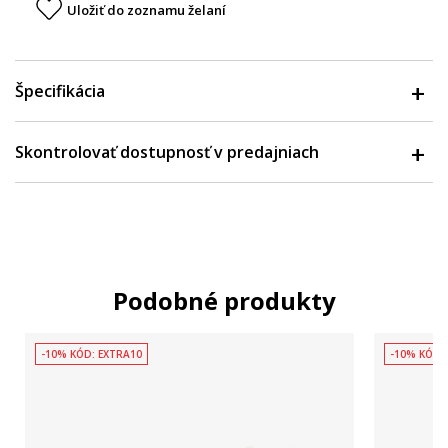
Uložiť do zoznamu želaní
Špecifikácia
Skontrolovať dostupnosť v predajniach
Podobné produkty
-10% KÓD: EXTRA10
-10% KÓD: