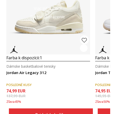
Viac informácií
Rýchle zobrazenie
Farba k dispozícii:
1
Farba k di
Dámske basketbalové tenisky
Dámske bas
Jordan Air Legacy 312
Jordan Tw
POSLEDNÉ KUSY
POSLEDNÉ 
74,99
EUR
74,95
EU
137,99
EUR
149,95
EU
Zľava
45
%
Zľava
50
%