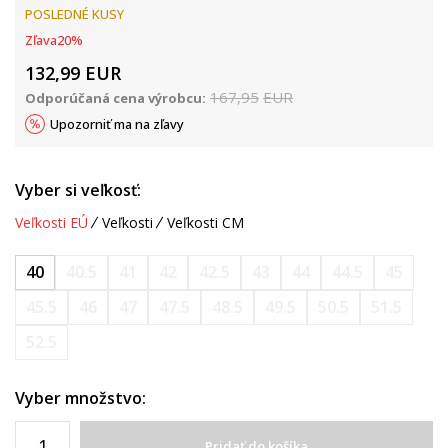
POSLEDNÉ KUSY
Zľava
20
%
132,99
EUR
167,95
EUR
Odporúčaná cena výrobcu:
Upozorniť ma na zľavy
Vyber si veľkosť:
Veľkosti EÚ
Veľkosti
Veľkosti CM
40
40.5
41
42
42.5
43
44
44.5
45
45.5
46
47
47.5
48.5
49.5
50.5
51.5
52.5
Vyber množstvo:
Pridať do košíka