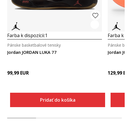
Farba k dispozícii:
1
Farba k di
Pánske basketbalové tenisky
Pánske bas
Jordan JORDAN LUKA 77
Jordan JO
99,99
EUR
129,99
EU
Pridať do košíka