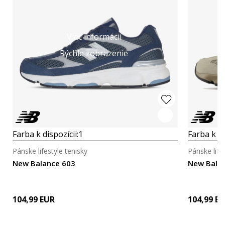
Viac informácií
Rýchle zobrazenie
Farba k dispozícii:
1
Farba k di
Pánske lifestyle tenisky
Pánske life
New Balance 603
New Bala
104,99
EUR
104,99
EU