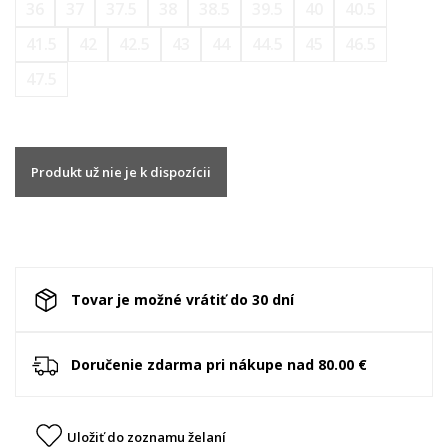
36
37
37.5
38
38.5
39.5
40
40.5
41.5
42
42.5
43
44
44.5
45
46.5
47.5
Produkt už nie je k dispozícii
Tovar je možné vrátiť do 30 dní
Doručenie zdarma pri nákupe nad 80.00 €
Uložiť do zoznamu želaní