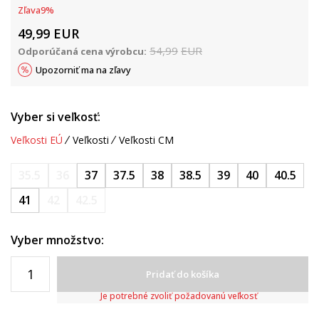
Zľava
9
%
49,99
EUR
54,99
EUR
Odporúčaná cena výrobcu:
Upozorniť ma na zľavy
Vyber si veľkosť:
Veľkosti EÚ
Veľkosti
Veľkosti CM
35.5
36
37
37.5
38
38.5
39
40
40.5
41
42
42.5
Vyber množstvo:
Pridať do košíka
Je potrebné zvoliť požadovanú veľkosť