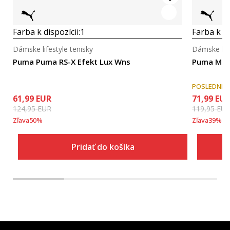
Farba k dispozícii:
1
Farba k di
Dámske lifestyle tenisky
Dámske life
Puma Puma RS-X Efekt Lux Wns
Puma Mayz
POSLEDNÉ 
61,99
EUR
71,99
EU
124,95
EUR
119,95
EU
Zľava
50
%
Zľava
39
%
Pridať do košíka