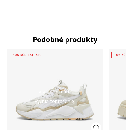
Podobné produkty
-10% KÓD: EXTRA10
-10% KÓD:
Viac informácií
Rýchle zobrazenie