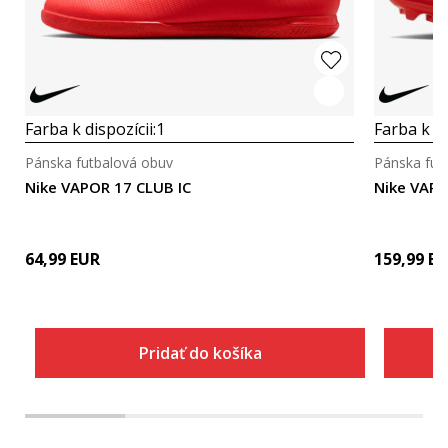
Farba k dispozícii:
1
Farba k di
Pánska futbalová obuv
Pánska fut
Nike VAPOR 17 CLUB IC
Nike VAPO
64,99
EUR
159,99
EU
Pridať do košíka