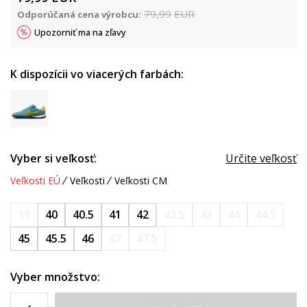
79,99
EUR
Odporúčaná cena výrobcu:
Upozorniť ma na zľavy
K dispozícii vo viacerých farbách:
Vyber si veľkosť:
Určite veľkosť
Veľkosti EÚ
Veľkosti
Veľkosti CM
39
40
40.5
41
42
42.5
43
44
44.5
45
45.5
46
47
47.5
Vyber množstvo: