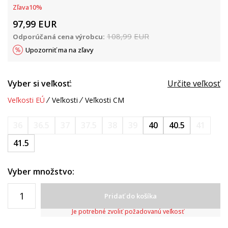
Zľava
10
%
97,99
EUR
108,99
EUR
Odporúčaná cena výrobcu:
Upozorniť ma na zľavy
Vyber si veľkosť:
Určite veľkosť
Veľkosti EÚ
Veľkosti
Veľkosti CM
36
36.5
37
37.5
38
39
40
40.5
41
41.5
Vyber množstvo:
Pridať do košíka
Je potrebné zvoliť požadovanú veľkosť