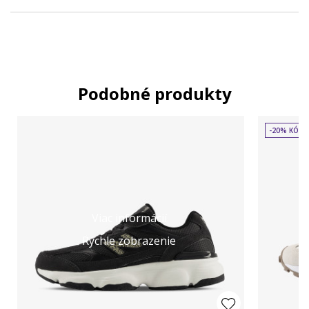
Podobné produkty
-20% KÓD:
Viac informácií
Rýchle zobrazenie