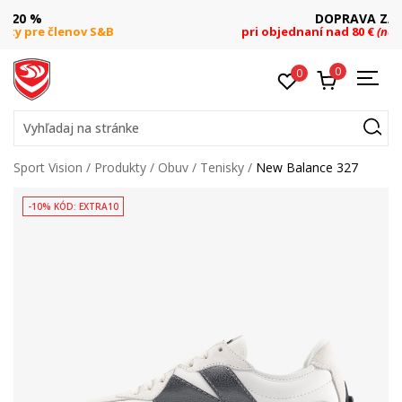
DOPRAVA ZADARMO
pri objednaní nad 80 €
(neplatí pre Click&Collect)
0
0
Vyhľadaj na stránke
Sport Vision
Produkty
Obuv
Tenisky
New Balance 327
-10% KÓD: EXTRA10