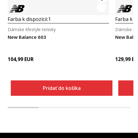
Farba k dispozícii:
1
Farba k di
Dámske lifestyle tenisky
Dámske life
New Balance 603
New Bala
104,99
EUR
129,99
EU
Pridať do košíka