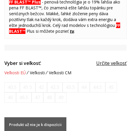
FF BLAST™ Plus
- penová technológia je o 19% ľahšia ako
pena FF BLAST™, čo znamená ešte ľahšiu topánku pre
serióznych bežcov. Mäkké, ľahké zloženie peny dáva
pozitívny tlak na každý krok, dodáva vám extra energiu a
ešte jednoduchší krok. Celý rad modelov s
technológiou
FF
BLAST™
Plus si môžete pozrieť
tu
.
Vyber si veľkosť:
Určite veľkosť
Veľkosti EÚ
Veľkosti
Veľkosti CM
40.5
41.5
42
42.5
43.5
44
44.5
45
46
46.5
47
48
49
Produkt už nie je k dispozícii