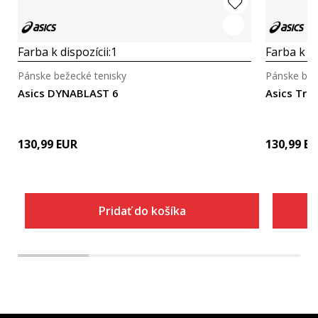
Farba k dispozícii:
1
Farba k di
Pánske bežecké tenisky
Pánske bež
Asics DYNABLAST 6
Asics Tra
130,99
EUR
130,99
EU
Pridať do košíka