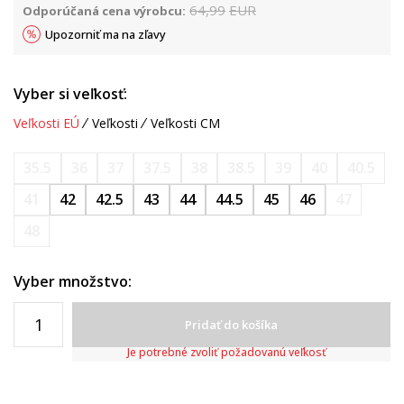
64,99
EUR
Odporúčaná cena výrobcu:
Upozorniť ma na zľavy
Vyber si veľkosť:
Veľkosti EÚ
Veľkosti
Veľkosti CM
35.5
36
37
37.5
38
38.5
39
40
40.5
41
42
42.5
43
44
44.5
45
46
47
48
Vyber množstvo:
Pridať do košíka
Je potrebné zvoliť požadovanú veľkosť