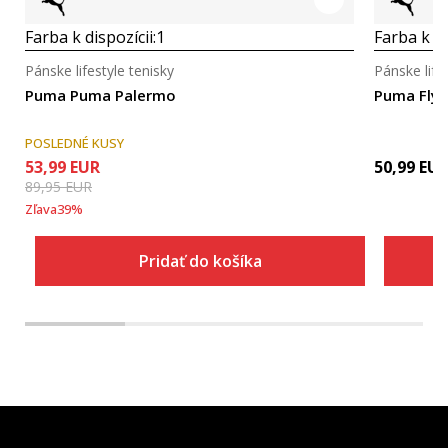
Farba k dispozícii:
1
Farba k di
Pánske lifestyle tenisky
Pánske life
Puma Puma Palermo
Puma Flyer
POSLEDNÉ KUSY
53,99
EUR
50,99
EU
89,95
EUR
Zľava
39
%
Pridať do košíka