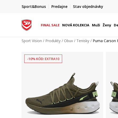
FINAL SALE AŽ -60 %
Sport&Bonus
Predajne
Stav objednávky
do 9. 8.
+ extra zľava 10 % len do 9. 8.
FINAL SALE
NOVÁ KOLEKCIA
Muži
Ženy
De
Sport Vision
Produkty
Obuv
Tenisky
Puma Carson 
-10% KÓD: EXTRA10