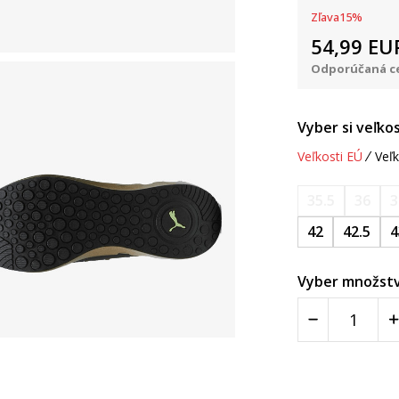
Zľava
15
%
54,99
EU
Odporúčaná ce
Vyber si veľkos
Veľkosti EÚ
Veľk
35.5
36
3
42
42.5
4
Vyber množstv