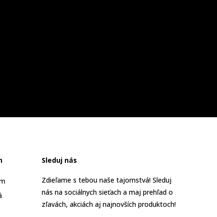
n
Sleduj nás
Zdieľame s tebou naše tajomstvá! Sleduj
am
nás na sociálnych sieťach a maj prehľad o
á
zľavách, akciách aj najnovších produktoch!