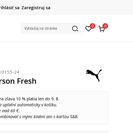
DOPRAVA ZADARMO
rihlásiť sa
Zaregistruj sa
pri objednaní nad 80 €
(neplatí pre Click&Collect)
Na vybr
0
0
Vyhľadaj na stránke
10155-24
son Fresh
ra zľava 10 % platia len do 9. 8.
 uplatní automaticky v košíku.
e nad 60 €.
ombinovať s inými kódmi ani s kartou S&B.