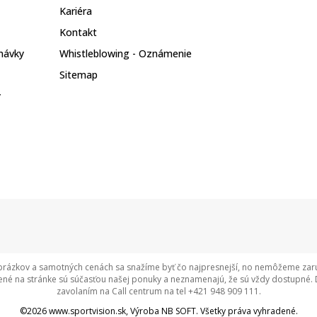
Kariéra
Kontakt
návky
Whistleblowing - Oznámenie
Sitemap
y
rázkov a samotných cenách sa snažíme byť čo najpresnejší, no nemôžeme zaruči
né na stránke sú súčasťou našej ponuky a neznamenajú, že sú vždy dostupné. 
zavolaním na Call centrum na tel +421 948 909 111.
©2026
www.sportvision.sk
, Výroba
NB SOFT
. Všetky práva vyhradené.