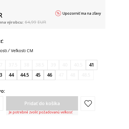
Upozorniť ma na zľavy
R
64,99
EUR
na výrobcu:
ť:
osti
Veľkosti CM
7
37.5
38
38.5
39
40
40.5
41
3
44
44.5
45
46
47
48
48.5
o:
Pridať do košíka
Je potrebné zvoliť požadovanú veľkosť