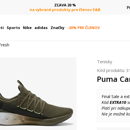
ZĽAVA 20 %
P
na vybrané produkty pre členov S&B
ti
Sports
Nike
adidas
Značky
-20% PRE ČLENOV
Fresh
Tenisky
Kód produktu:
3
Puma Car
Final Sale a ext
Kód
EXTRA10
sa
Platí pri nákup
Nie je možné k