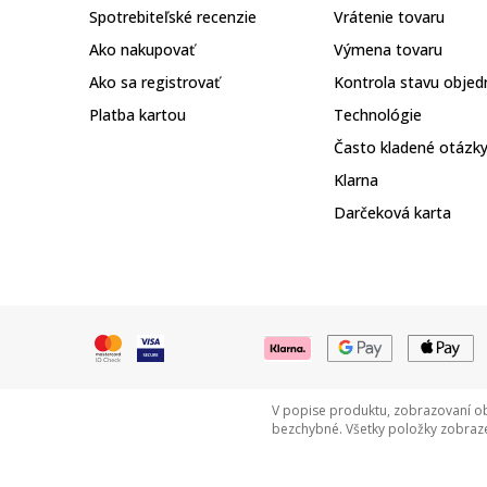
Spotrebiteľské recenzie
Vrátenie tovaru
Ako nakupovať
Výmena tovaru
Ako sa registrovať
Kontrola stavu objed
Platba kartou
Technológie
Často kladené otázk
Klarna
Darčeková karta
V popise produktu, zobrazovaní ob
bezchybné. Všetky položky zobraze