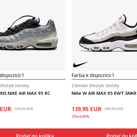
dispozícii:
1
Farba k dispozícii:
1
festyle tenisky
Dámske lifestyle tenisky
NS NIKE AIR MAX 95 RC
Nike W AIR MAX 95 EWT SNKR
EUR
139,95
EUR
199,95
EUR
189,95
EUR
Zľava
26
%
Pridať do košíka
Pridať do koš