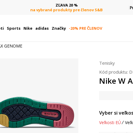
ZĽAVA 20 %
P
na vybrané produkty pre členov S&B
ti
Sports
Nike
adidas
Značky
-20% PRE ČLENOV
MAX GENOME
Tenisky
Kód produktu:
D
Nike W 
Vyber si veľkos
Veľkosti EÚ
Veľk