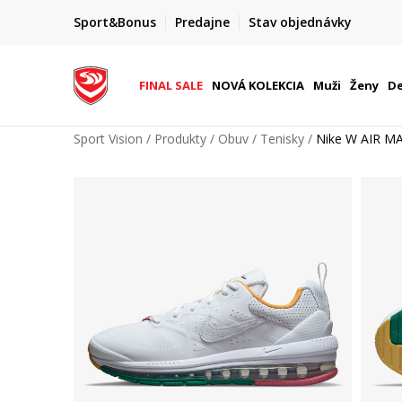
DOPRAVA ZADARMO
Sport&Bonus
Predajne
Stav objednávky
pri objednaní nad 80 €
(neplatí pre Click&Collect)
FINAL SALE
NOVÁ KOLEKCIA
Muži
Ženy
De
Sport Vision
Produkty
Obuv
Tenisky
Nike W AIR 