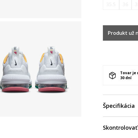
35.5
36
3
Produkt už ni
Tovar je
30 dní
Špecifikácia
Skontrolovať