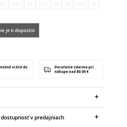
6.5
37.5
38
38.5
39
40
40.5
41
e je k dispozícii
 možné vrátiť do
Doručenie zdarma pri
nákupe nad 80.00 €
 dostupnosť v predajniach