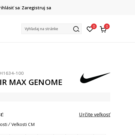
DOPRAVA ZADARMO
rihlásiť sa
Zaregistruj sa
pri objednaní nad 80 €
(neplatí pre Click&Collect)
na v
0
0
Vyhľadaj na stránke
H1634-100
AIR MAX GENOME
ť:
Určite veľkosť
osti
Veľkosti CM