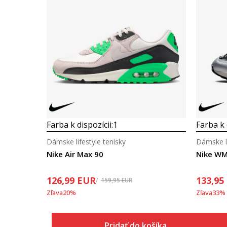
Farba k dispozícii:
1
Farba k 
Dámske lifestyle tenisky
Dámske li
Nike Air Max 90
Nike WM
126,99
EUR
133,95
159,95
EUR
Zľava
20
%
Zľava
33
%
Pridať do košíka