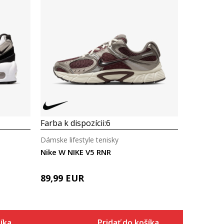
Farba k dispozícii:
6
Dámske lifestyle tenisky
Nike W NIKE V5 RNR
89,99
EUR
íka
Pridať do košíka