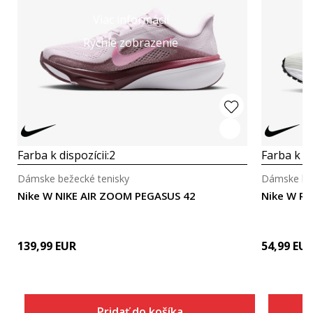
Viac informácií
Rýchle zobrazenie
Farba k dispozícii:
2
Farba k di
Dámske bežecké tenisky
Dámske bež
Nike W NIKE AIR ZOOM PEGASUS 42
Nike W R
139,99
EUR
54,99
EU
Pridať do košíka