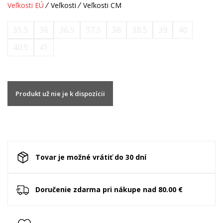
Veľkosti EÚ
Veľkosti
Veľkosti CM
35.5
36
36.5
37.5
38
38.5
39
40
40.5
41
Produkt už nie je k dispozícii
Tovar je možné vrátiť do 30 dní
Doručenie zdarma pri nákupe nad 80.00 €