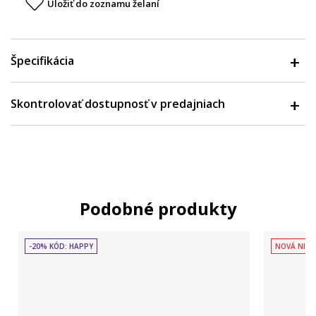
Uložiť do zoznamu želaní
Špecifikácia
Skontrolovať dostupnosť v predajniach
Podobné produkty
-20% KÓD: HAPPY
NOVÁ NIŽŠ