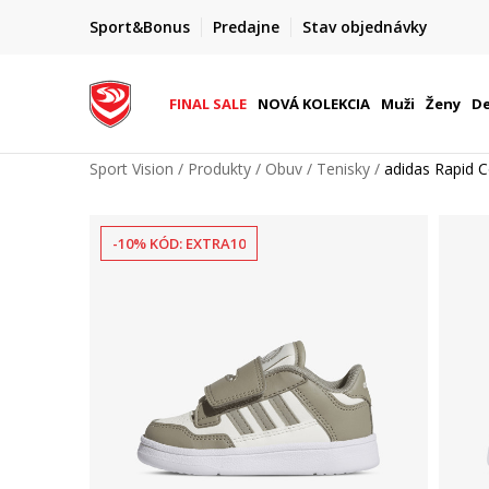
FINAL SALE AŽ -60 %
Sport&Bonus
Predajne
Stav objednávky
do 9. 8.
+ extra zľava 10 % len do 9. 8.
FINAL SALE
NOVÁ KOLEKCIA
Muži
Ženy
De
Sport Vision
Produkty
Obuv
Tenisky
adidas Rapid C
-10% KÓD: EXTRA10