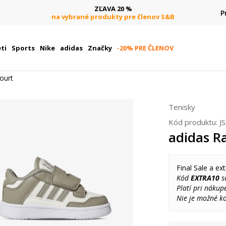
ZĽAVA 20 %
P
na vybrané produkty pre členov S&B
ti
Sports
Nike
adidas
Značky
-20% PRE ČLENOV
ourt
Tenisky
Kód produktu:
J
adidas R
Final Sale a ext
Kód
EXTRA10
sa
Platí pri nákup
Nie je možné k