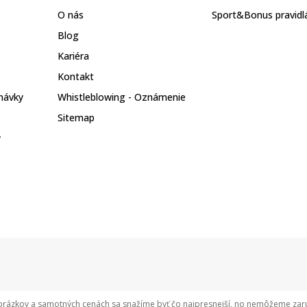
O nás
Sport&Bonus pravidl
Blog
Kariéra
Kontakt
návky
Whistleblowing - Oznámenie
Sitemap
y
rázkov a samotných cenách sa snažíme byť čo najpresnejší, no nemôžeme zaruči