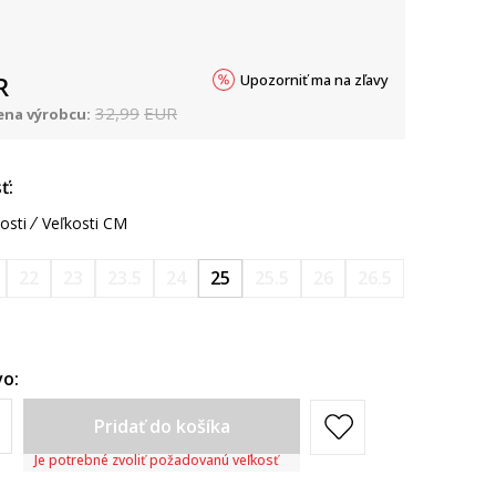
Upozorniť ma na zľavy
R
32,99
EUR
na výrobcu:
ť:
osti
Veľkosti CM
22
23
23.5
24
25
25.5
26
26.5
o:
Pridať do košíka
Je potrebné zvoliť požadovanú veľkosť