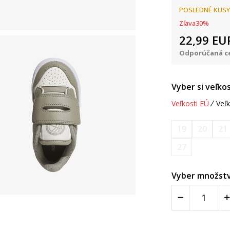
POSLEDNÉ KUSY
Zľava
30
%
22,99
EU
Odporúčaná ce
Vyber si veľkos
Veľkosti EÚ
Veľk
19
20
21
27
Vyber množstv