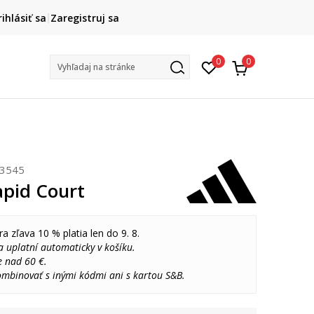
DOPRAVA ZADARMO
rihlásiť sa
Zaregistruj sa
pri objednaní nad 80 €
(neplatí pre Click&Collect)
Na vybr
0
0
Vyhľadaj na stránke
S3545
apid Court
ra zľava 10 % platia len do 9. 8.
 uplatní automaticky v košíku.
e nad 60 €.
ombinovať s inými kódmi ani s kartou S&B.