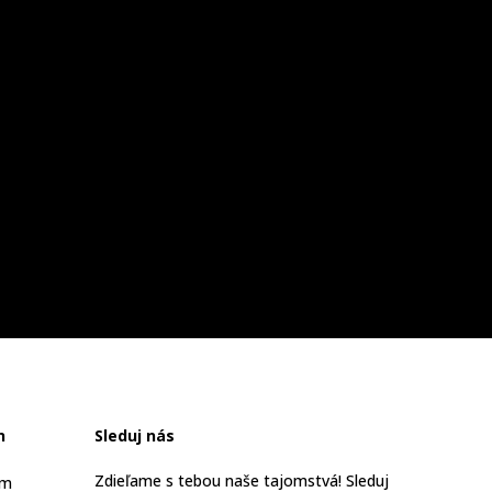
n
Sleduj nás
Zdieľame s tebou naše tajomstvá! Sleduj
am