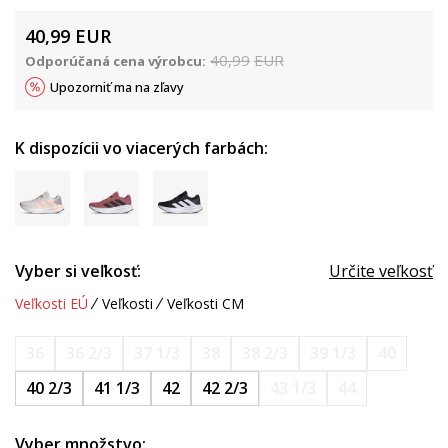
40,99
EUR
40,99
EUR
Odporúčaná cena výrobcu:
Upozorniť ma na zľavy
K dispozícii vo viacerých farbách:
Vyber si veľkosť:
Určite veľkosť
Veľkosti EÚ
Veľkosti
Veľkosti CM
36
36 2/3
37 1/3
38
38 2/3
39 1/3
40
40 2/3
41 1/3
42
42 2/3
43 1/3
44
Vyber množstvo: