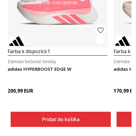
Rýchle zobrazenie
Farba k dispozícii:
1
Farba k di
Dámske bežecké tenisky
Dámske bež
adidas HYPERBOOST EDGE W
200,99
EUR
170,99
EU
Pridať do košíka