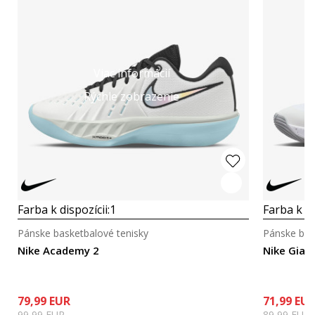
Viac informácií
Rýchle zobrazenie
Farba k dispozícii:
1
Farba k di
Pánske basketbalové tenisky
Pánske bas
Nike Academy 2
Nike Gian
79,99
EUR
71,99
EU
99,99
EUR
89,99
EUR