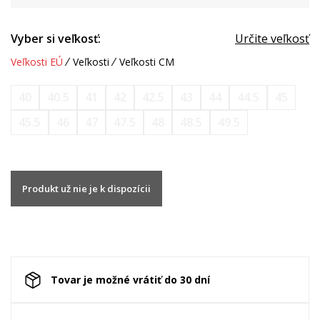
Vyber si veľkosť:
Určite veľkosť
Veľkosti EÚ
Veľkosti
Veľkosti CM
40
40.5
41
42
42.5
43
44
44.5
45
45.5
46
47
47.5
48
48.5
49.5
Produkt už nie je k dispozícii
Tovar je možné vrátiť do 30 dní