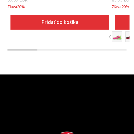
Zľava
20
%
Zľava
20
%
Pridať do košíka