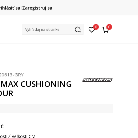
DOPRAVA ZADARMO
rihlásiť sa
Zaregistruj sa
pri objednaní nad 80 €
(neplatí pre Click&Collect)
Na vybr
0
0
Vyhľadaj na stránke
20613-GRY
s MAX CUSHIONING
OUR
ť:
osti
Veľkosti CM