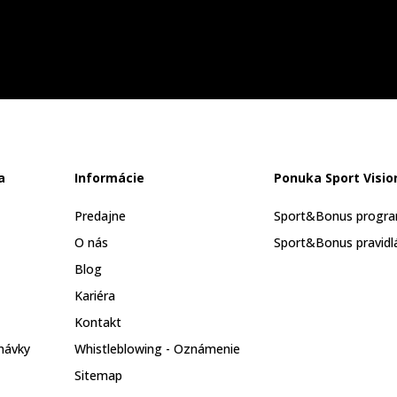
a
Informácie
Ponuka Sport Visio
Predajne
Sport&Bonus progr
O nás
Sport&Bonus pravidl
Blog
Kariéra
Kontakt
návky
Whistleblowing - Oznámenie
Sitemap