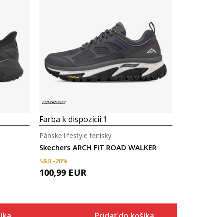
Farba k dispozícii:
1
Pánske lifestyle tenisky
Skechers ARCH FIT ROAD WALKER
S&B -20%
100,99
EUR
íka
Pridať do košíka