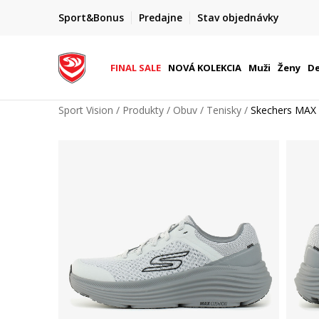
FINAL SALE AŽ -60 %
Sport&Bonus
Predajne
Stav objednávky
do 9. 8.
+ extra zľava 10 % len do 9. 8.
FINAL SALE
NOVÁ KOLEKCIA
Muži
Ženy
De
Sport Vision
Produkty
Obuv
Tenisky
Skechers MA