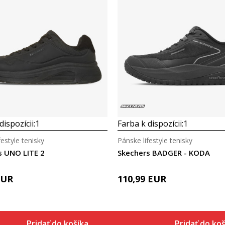
dispozícii:
1
Farba k dispozícii:
1
festyle tenisky
Pánske lifestyle tenisky
s UNO LITE 2
Skechers BADGER - KODA
EUR
110,99
EUR
Pridať do košíka
Pridať do koš