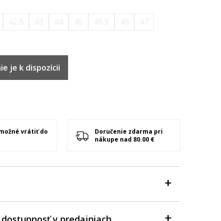
42.5
43
44
45
45.5
46
47
e je k dispozícii
 možné vrátiť do
Doručenie zdarma pri
nákupe nad 80.00 €
 dostupnosť v predajniach