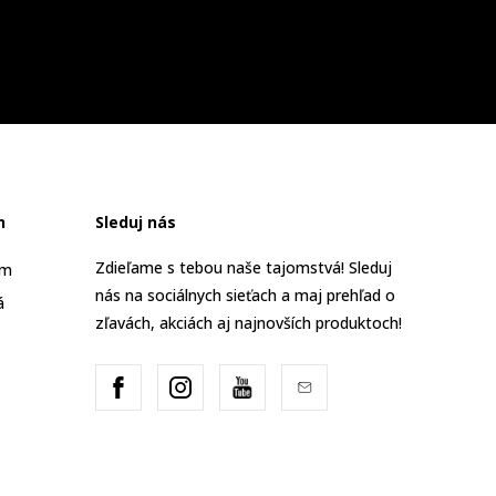
n
Sleduj nás
Zdieľame s tebou naše tajomstvá! Sleduj
am
nás na sociálnych sieťach a maj prehľad o
á
zľavách, akciách aj najnovších produktoch!