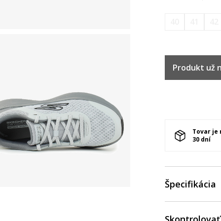
40
41
42
Produkt už ni
Tovar je
30 dní
Špecifikácia
Skontrolovať