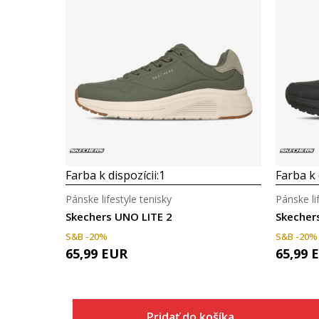
Farba k dispozícii:
1
Farba k 
Pánske lifestyle tenisky
Pánske li
Skechers UNO LITE 2
Skecher
S&B -20%
S&B -20%
65,99
EUR
65,99
Pridať do košíka