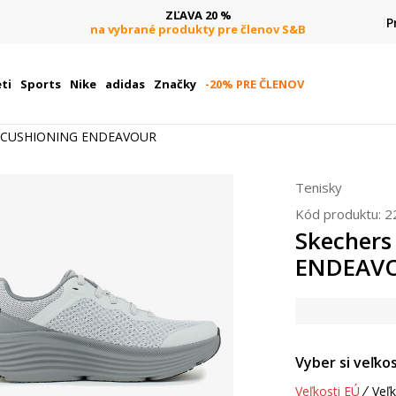
ZĽAVA 20 %
P
na vybrané produkty pre členov S&B
ti
Sports
Nike
adidas
Značky
-20% PRE ČLENOV
X CUSHIONING ENDEAVOUR
Tenisky
Kód produktu:
2
Skecher
ENDEAV
Vyber si veľkos
Veľkosti EÚ
Veľk