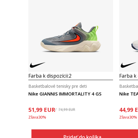
Farba k dispozícii:
2
Farba k 
Basketbalové tenisky pre deti
Basketbal
Nike GIANNIS IMMORTALITY 4 GS
Nike TE
51,99
EUR
44,99
74,99
EUR
Zľava
30
%
Zľava
30
%
Pridať do košíka