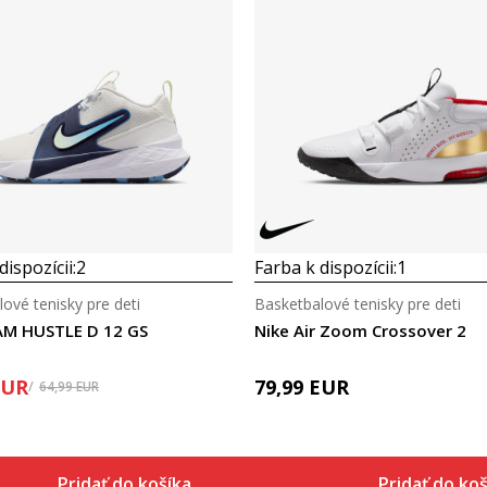
dispozícii:
2
Farba k dispozícii:
1
ové tenisky pre deti
Basketbalové tenisky pre deti
AM HUSTLE D 12 GS
Nike Air Zoom Crossover 2
EUR
79,99
EUR
64,99
EUR
Pridať do košíka
Pridať do koš