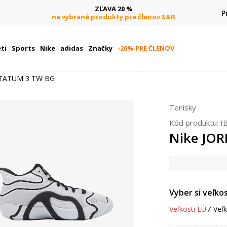
ZĽAVA 20 %
P
na vybrané produkty pre členov S&B
ti
Sports
Nike
adidas
Značky
-20% PRE ČLENOV
 TATUM 3 TW BG
Tenisky
Kód produktu:
I
Nike JO
Vyber si veľkos
Veľkosti EÚ
Veľk