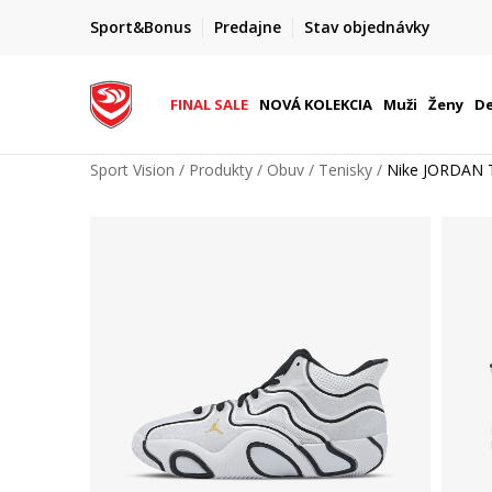
FINAL SALE AŽ -60 %
Sport&Bonus
Predajne
Stav objednávky
do 9. 8.
+ extra zľava 10 % len do 9. 8.
FINAL SALE
NOVÁ KOLEKCIA
Muži
Ženy
De
Sport Vision
Produkty
Obuv
Tenisky
Nike JORDAN