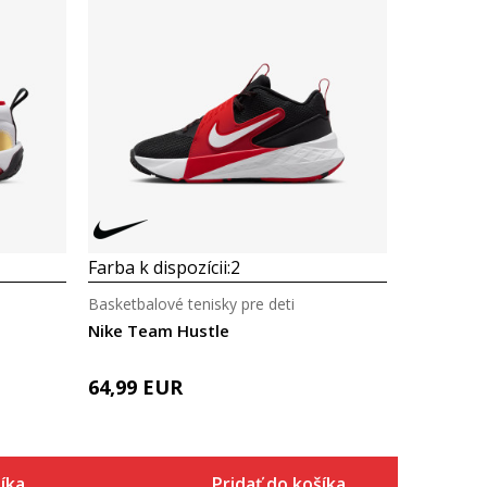
Farba k dispozícii:
2
Basketbalové tenisky pre deti
Nike Team Hustle
64,99
EUR
íka
Pridať do košíka