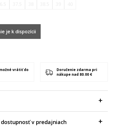
6.5
37.5
38
38.5
39
40
e je k dispozícii
 možné vrátiť do
Doručenie zdarma pri
nákupe nad 80.00 €
 dostupnosť v predajniach