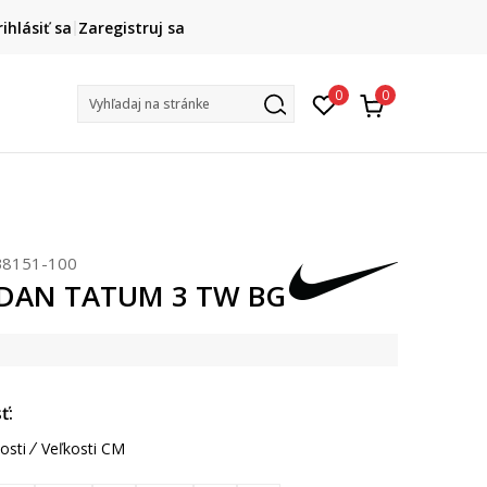
DOPRAVA ZADARMO
rihlásiť sa
Zaregistruj sa
pri objednaní nad 80 €
(neplatí pre Click&Collect)
Na vybr
0
0
Vyhľadaj na stránke
B8151-100
RDAN TATUM 3 TW BG
ť:
osti
Veľkosti CM