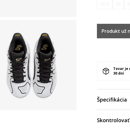
35.5
36
3
Produkt už ni
Tovar je
30 dní
Špecifikácia
Skontrolovať