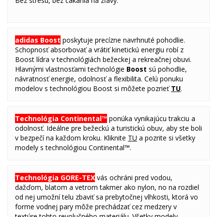
Bez stresu, bez čakania na zľavy.
adidas
Boost
poskytuje precízne navrhnuté pohodlie.
Schopnosť absorbovať a vrátiť kinetickú energiu robí z
Boost lídra v technológiách bežeckej a rekreačnej obuvi.
Hlavnými vlastnosťami technológie
Boost
sú pohodlie,
návratnosť energie, odolnosť a flexibilita. Celú ponuku
modelov s technológiou Boost si môžete pozrieť
TU
.
Technológia Continental™
ponúka vynikajúcu trakciu a
odolnosť. Ideálne pre bežeckú a turistickú obuv, aby ste boli
v bezpečí na každom kroku. Kliknite
TU
a pozrite si všetky
modely s technológiou Continental™.
Technológia GORE-TEX
vás ochráni pred vodou,
dažďom, blatom a vetrom takmer ako nylon, no na rozdiel
od nej umožní telu zbaviť sa prebytočnej vlhkosti, ktorá vo
forme vodnej pary môže prechádzať cez medzery v
textúre tohto revolučného materiálu. Všetky modely