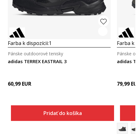
Farba k dispozícii:
1
Farba k di
Pánske outdoorové tenisky
Pánske out
adidas TERREX EASTRAIL 3
adidas T
60,99
EUR
79,99
EU
Pridať do košíka