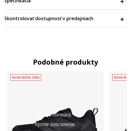
Špecifikácia
Skontrolovať dostupnosť v predajniach
Podobné produkty
NOVÁ NIŽŠIA CENA
NOVÁ NIŽŠ
Viac informácií
Rýchle zobrazenie