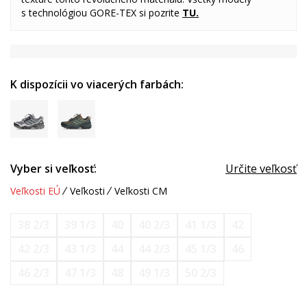
s
technológiou
GORE-TEX si pozrite
TU
.
K dispozícii vo viacerých farbách:
Vyber si veľkosť:
Určite veľkosť
Veľkosti EÚ
Veľkosti
Veľkosti CM
38 2/3
39 1/3
40
40 2/3
41 1/3
42
42 2/3
43 1/3
44
44 2/3
45 1/3
46
46 2/3
47 1/3
48
49 1/3
50 2/3