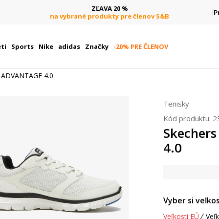
ZĽAVA 20 %
P
na vybrané produkty pre členov S&B
ti
Sports
Nike
adidas
Značky
-20% PRE ČLENOV
X ADVANTAGE 4.0
Tenisky
Kód produktu:
2
Skecher
4.0
Vyber si veľkos
Veľkosti EÚ
Veľk