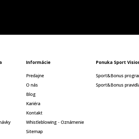
a
Informácie
Ponuka Sport Visio
Predajne
Sport&Bonus progr
O nás
Sport&Bonus pravidl
Blog
Kariéra
Kontakt
návky
Whistleblowing - Oznámenie
Sitemap