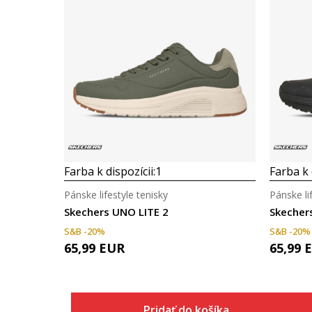
Farba k dispozícii:
1
Farba k 
Pánske lifestyle tenisky
Pánske li
Skechers UNO LITE 2
Skecher
S&B -20%
S&B -20%
65,99
EUR
65,99
Pridať do košíka