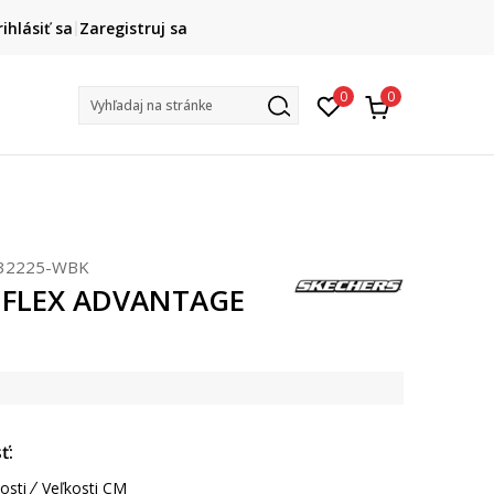
DOPRAVA ZADARMO
rihlásiť sa
Zaregistruj sa
pri objednaní nad 80 €
(neplatí pre Click&Collect)
Na vybr
0
0
Vyhľadaj na stránke
32225-WBK
s FLEX ADVANTAGE
ť:
osti
Veľkosti CM