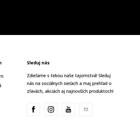
n
Sleduj nás
Zdieľame s tebou naše tajomstvá! Sleduj
am
nás na sociálnych sieťach a maj prehľad o
á
zľavách, akciách aj najnovších produktoch!