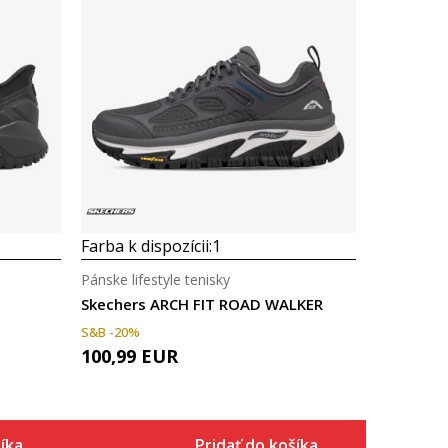
Farba k dispozícii:
1
Pánske lifestyle tenisky
Skechers ARCH FIT ROAD WALKER
S&B -20%
100,99
EUR
íka
Pridať do košíka