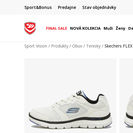
FINAL SALE AŽ -60 %
Sport&Bonus
Predajne
Stav objednávky
do 9. 8.
+ extra zľava 10 % len do 9. 8.
FINAL SALE
NOVÁ KOLEKCIA
Muži
Ženy
De
Sport Vision
Produkty
Obuv
Tenisky
Skechers FLE