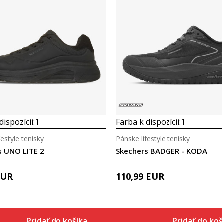
dispozícii:
1
Farba k dispozícii:
1
festyle tenisky
Pánske lifestyle tenisky
s UNO LITE 2
Skechers BADGER - KODA
EUR
110,99
EUR
Pridať do košíka
Pridať do koš