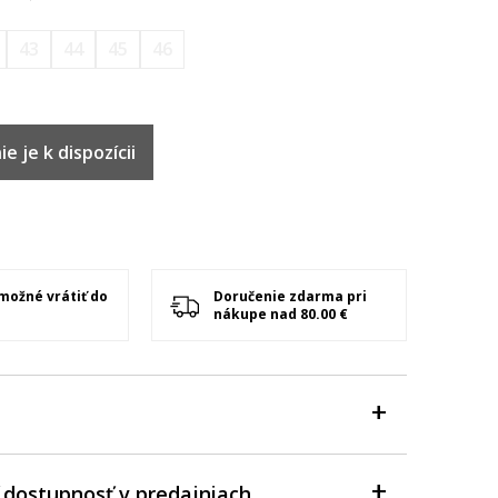
43
44
45
46
e je k dispozícii
 možné vrátiť do
Doručenie zdarma pri
nákupe nad 80.00 €
 dostupnosť v predajniach