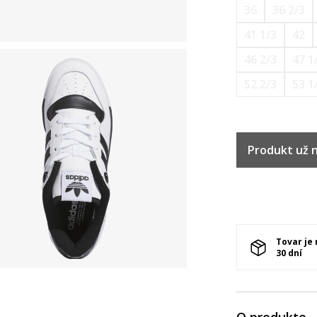
36
36 2/3
41 1/3
42
46 2/3
47 1
52 2/3
53 1
Produkt už ni
Tovar je
30 dní