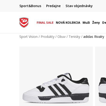
FINAL SALE AŽ -60 %
Sport&Bonus
Predajne
Stav objednávky
do 9. 8.
+ extra zľava 10 % len do 9. 8.
FINAL SALE
NOVÁ KOLEKCIA
Muži
Ženy
De
Sport Vision
Produkty
Obuv
Tenisky
adidas Rivalry