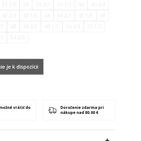
37 1/3
38
38 2/3
39 1/3
40
40 2/3
42 2/3
43 1/3
44
44 2/3
45 1/3
46
/3
48
48 2/3
49 1/3
50 2/3
51 1/3
/3
54 2/3
e je k dispozícii
 možné vrátiť do
Doručenie zdarma pri
nákupe nad 80.00 €