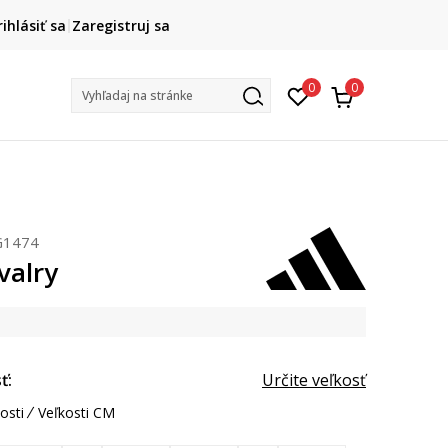
DOPRAVA ZADARMO
rihlásiť sa
Zaregistruj sa
pri objednaní nad 80 €
(neplatí pre Click&Collect)
Na vybr
0
0
Vyhľadaj na stránke
G1474
valry
ť:
Určite veľkosť
osti
Veľkosti CM