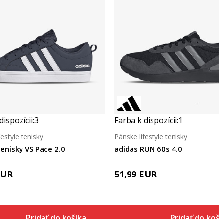
dispozícii:
3
Farba k dispozícii:
1
festyle tenisky
Pánske lifestyle tenisky
enisky VS Pace 2.0
adidas RUN 60s 4.0
EUR
51,99
EUR
Pridať do košíka
Pridať do koš