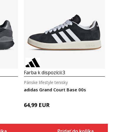
Farba k dispozícii:
3
Pánske lifestyle tenisky
adidas Grand Court Base 00s
64,99
EUR
íka
Pridať do košíka