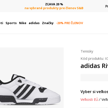
ZĽAVA 20 %
P
na vybrané produkty pre členov S&B
ti
Sports
Nike
adidas
Značky
-20% PRE ČLENOV
Tenisky
Kód produktu:
I
adidas Ri
Vyber si veľkos
Veľkosti EÚ
Veľk