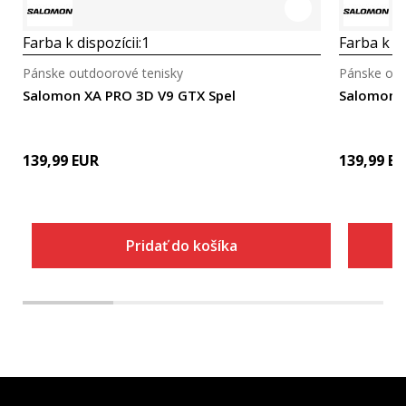
Farba k dispozícii:
1
Farba k di
Pánske outdoorové tenisky
Pánske out
Salomon XA PRO 3D V9 GTX Spel
Salomon A
139,99
EUR
139,99
EU
Pridať do košíka