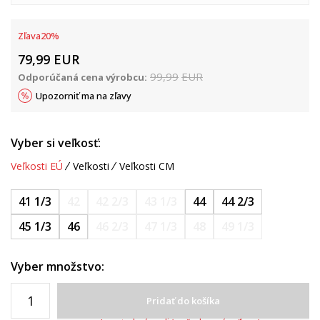
Zľava
20
%
79,99
EUR
99,99
EUR
Odporúčaná cena výrobcu:
Upozorniť ma na zľavy
Vyber si veľkosť:
Veľkosti EÚ
Veľkosti
Veľkosti CM
41 1/3
42
42 2/3
43 1/3
44
44 2/3
45 1/3
46
46 2/3
47 1/3
48
49 1/3
Vyber množstvo:
Pridať do košíka