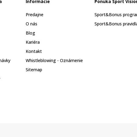
a
Informácie
Ponuka Sport Visio
Predajne
Sport&Bonus progr
O nás
Sport&Bonus pravidl
Blog
Kariéra
Kontakt
návky
Whistleblowing - Oznámenie
Sitemap
y