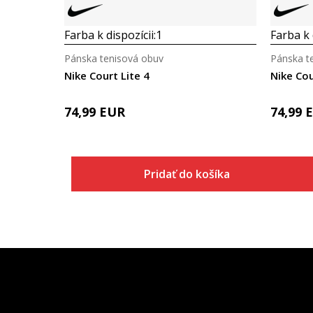
Farba k dispozícii:
1
Farba k 
Pánska tenisová obuv
Pánska t
Nike Court Lite 4
Nike Cou
74,99
EUR
74,99
Pridať do košíka