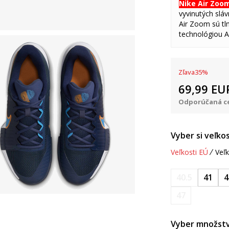
Nike Air Zoo
vyvinutých slá
Air Zoom sú tl
technológiou A
Zľava
35
%
69,99
EU
Odporúčaná ce
Vyber si veľkos
Veľkosti EÚ
Veľk
40.5
41
4
47
Vyber množstv