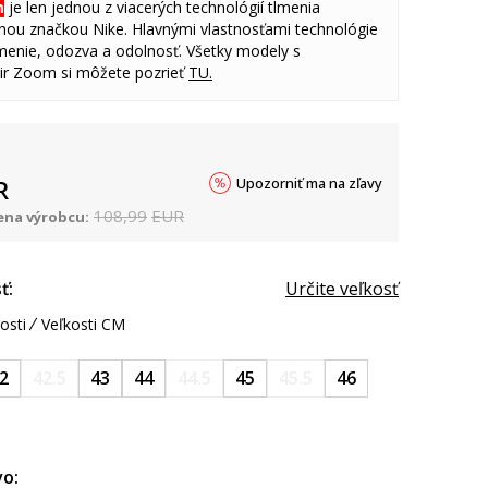
m
je len jednou z viacerých technológií tlmenia
vnou značkou Nike. Hlavnými vlastnosťami technológie
menie, odozva a odolnosť. Všetky modely s
ir Zoom si môžete pozrieť
TU.
Upozorniť ma na zľavy
R
108,99
EUR
na výrobcu:
ť:
Určite veľkosť
osti
Veľkosti CM
2
42.5
43
44
44.5
45
45.5
46
o: