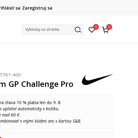
DOPRAVA ZADARMO
rihlásiť sa
Zaregistruj sa
pri objednaní nad 80 €
(neplatí pre Click&Collect)
Na vybr
0
0
Vyhľadaj na stránke
J7767-400
m GP Challenge Pro
ra zľava 10 % platia len do 9. 8.
 uplatní automaticky v košíku.
e nad 60 €.
ombinovať s inými kódmi ani s kartou S&B.