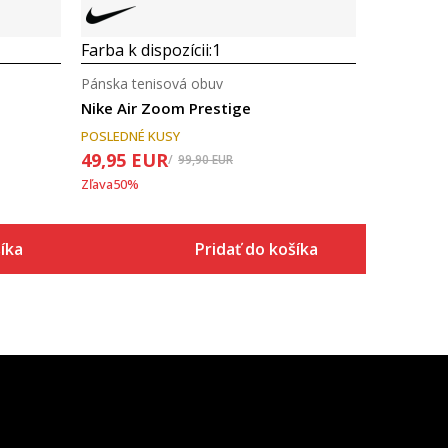
Farba k dispozícii:
1
Pánska tenisová obuv
Nike Air Zoom Prestige
POSLEDNÉ KUSY
49,95
EUR
99,90
EUR
Zľava
50
%
íka
Pridať do košíka