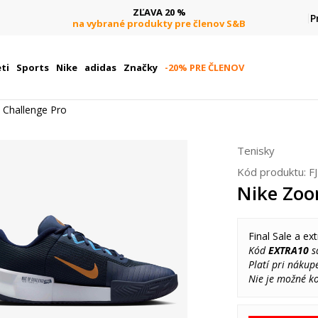
ZĽAVA 20 %
P
na vybrané produkty pre členov S&B
ti
Sports
Nike
adidas
Značky
-20% PRE ČLENOV
Challenge Pro
Tenisky
Kód produktu:
F
Nike Zoo
Final Sale a ext
Kód
EXTRA10
sa
Platí pri nákup
Nie je možné k