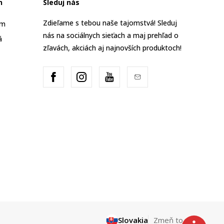
n
Sleduj nás
Zdieľame s tebou naše tajomstvá! Sleduj
am
nás na sociálnych sieťach a maj prehľad o
á
zľavách, akciách aj najnovších produktoch!
Slovakia
Zmeň to