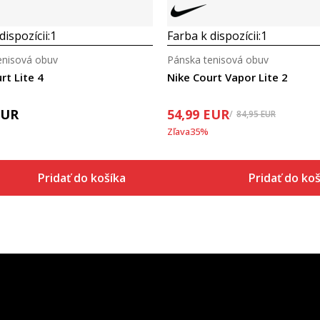
dispozícii:
1
Farba k dispozícii:
1
enisová obuv
Pánska tenisová obuv
rt Lite 4
Nike Court Vapor Lite 2
EUR
54,99
EUR
84,95
EUR
Zľava
35
%
Pridať do košíka
Pridať do koš