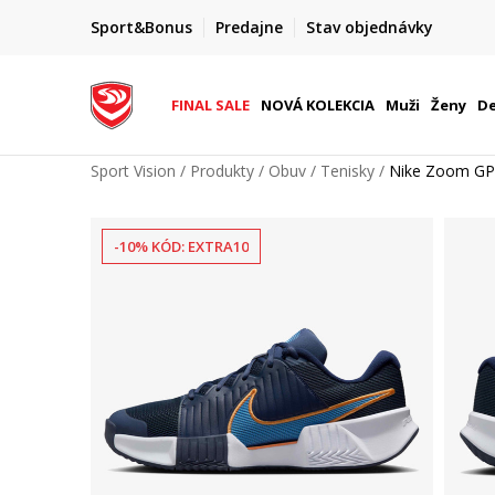
FINAL SALE AŽ -60 %
Sport&Bonus
Predajne
Stav objednávky
do 9. 8.
+ extra zľava 10 % len do 9. 8.
FINAL SALE
NOVÁ KOLEKCIA
Muži
Ženy
De
Sport Vision
Produkty
Obuv
Tenisky
Nike Zoom GP 
-10% KÓD: EXTRA10