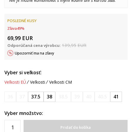
Nie je možné kombinovať s inými kódmi ani s kartou S&B.
POSLEDNÉ KUSY
Zľava
49
%
69,99
EUR
139,95
EUR
Odporúčaná cena výrobcu:
Upozorniť ma na zľavy
Vyber si veľkosť:
Veľkosti EÚ
Veľkosti
Veľkosti CM
36
37
37.5
38
38.5
39
40
40.5
41
Vyber množstvo:
Pridať do košíka