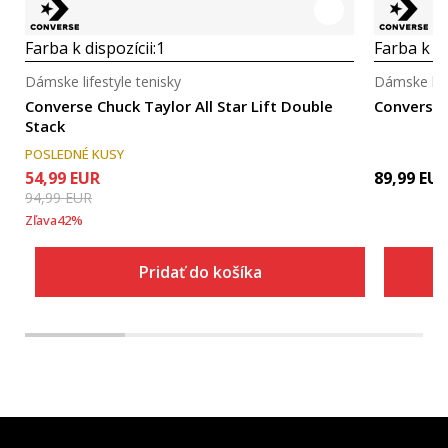
Farba k dispozícii:
1
Farba k di
Dámske lifestyle tenisky
Dámske life
Converse Chuck Taylor All Star Lift Double
Converse C
Stack
POSLEDNÉ KUSY
54,99
EUR
89,99
EU
94,99
EUR
Zľava
42
%
Pridať do košíka