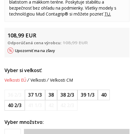
blatistom a mäkkom teréne. Poskytuje stabilitu a
bezpečnosť bez ohľadu na podmienky. Všetky modely s
technológiou Mud Contagrip® si môžete pozrieť
TU.
108,99
EUR
108,99
EUR
Odporúčaná cena výrobcu:
Upozorniť ma na zľavy
Vyber si veľkosť:
Veľkosti EÚ
Veľkosti
Veľkosti CM
36 2/3
37 1/3
38
38 2/3
39 1/3
40
40 2/3
41 1/3
42
42 2/3
Vyber množstvo: