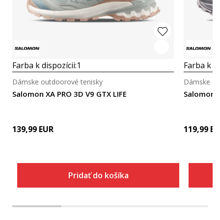
Farba k dispozícii:
1
Farba k di
Dámske outdoorové tenisky
Dámske out
Salomon XA PRO 3D V9 GTX LIFE
Salomon 
139,99
EUR
119,99
EU
Pridať do košíka