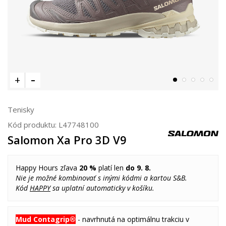
Tenisky
Kód produktu:
L47748100
Salomon Xa Pro 3D V9
Happy Hours zľava
20 %
platí len
do 9. 8.
Nie je možné kombinovať s inými kódmi a kartou S&B.
Kód
HAPPY
sa uplatní automaticky v košíku.
Mud Contagrip®
- navrhnutá na optimálnu trakciu v