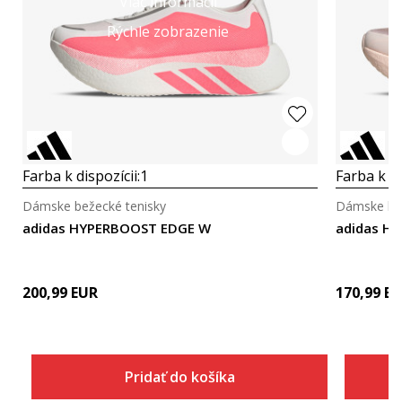
Viac informácií
Rýchle zobrazenie
Farba k dispozícii:
1
Farba k di
Dámske bežecké tenisky
Dámske bež
adidas HYPERBOOST EDGE W
200,99
EUR
170,99
EU
Pridať do košíka