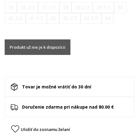
36
36 2/3
37 1/3
38
38 2/3
39 1/3
40
40 2/3
41 1/3
42
42 2/3
43 1/3
44
Produkt už nie je k dispozícii
Tovar je možné vrátiť do 30 dní
Doručenie zdarma pri nákupe nad 80.00 €
Uložiť do zoznamu želaní