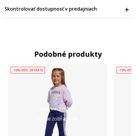
Skontrolovať dostupnosť v predajniach
Podobné produkty
-10% KÓD: EXTRA10
-10% KÓD:
Viac informácií
Rýchle zobrazenie