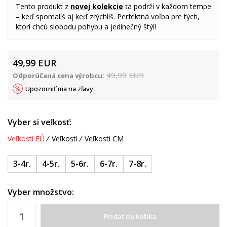
Tento produkt z
novej kolekcie
ťa podrží v každom tempe
– keď spomalíš aj keď zrýchliš. Perfektná voľba pre tých,
ktorí chcú slobodu pohybu a jedinečný štýl!
49,99
EUR
49,99
EUR
Odporúčaná cena výrobcu:
Upozorniť ma na zľavy
Vyber si veľkosť:
Veľkosti EÚ
Veľkosti
Veľkosti CM
3-4r.
4-5r.
5-6r.
6-7r.
7-8r.
Vyber množstvo:
Pridať do košíka