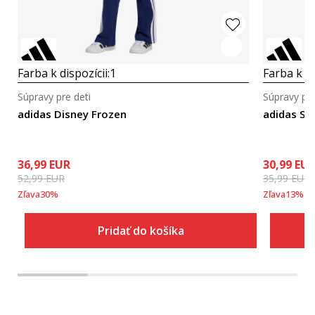
Farba k dispozícii:
1
Farba k di
Súpravy pre deti
Súpravy pre
adidas Disney Frozen
adidas Se
36,99
EUR
30,99
EU
52,99
EUR
35,99
EUR
Zľava
30
%
Zľava
13
%
Pridať do košíka