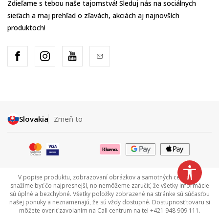
Zdieľame s tebou naše tajomstvá! Sleduj nás na sociálnych
sieťach a maj prehľad o zľavách, akciách aj najnovších
produktoch!
Slovakia
Zmeň to
V popise produktu, zobrazovaní obrázkov a samotných cenách sa
snažíme byť čo najpresnejší, no nemôžeme zaručiť, že všetky informácie
sú úplné a bezchybné. Všetky položky zobrazené na stránke sú súčasťou
našej ponuky a neznamenajú, že sú vždy dostupné. Dostupnosť tovaru si
môžete overiť zavolaním na Call centrum na tel +421 948 909 111.