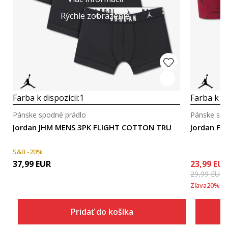
Rýchle zobrazenie
Farba k dispozícii:
1
Farba k di
Pánske spodné prádlo
Pánske spo
Jordan JHM MENS 3PK FLIGHT COTTON TRU
Jordan Fli
S&B -20%
37,99
EUR
23,99
EU
29,99
EUR
Zľava
20
%
Pridať do košíka