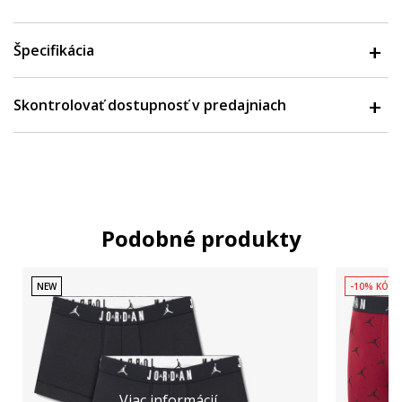
Špecifikácia
Skontrolovať dostupnosť v predajniach
Podobné produkty
NEW
-10% KÓD:
Viac informácií