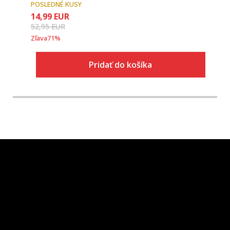
POSLEDNÉ KUSY
14,99
EUR
52,95
EUR
Zľava
71
%
Pridať do košíka