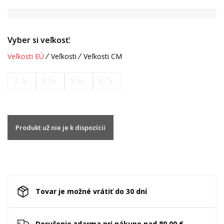
Vyber si veľkosť:
Veľkosti EÚ
Veľkosti
Veľkosti CM
3-4r.
4-5r.
5-6r.
6-7r.
Produkt už nie je k dispozícii
Tovar je možné vrátiť do 30 dní
Doručenie zdarma pri nákupe nad 80.00 €