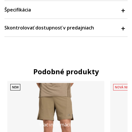
Špecifikácia
Skontrolovať dostupnosť v predajniach
Podobné produkty
NEW
NOVÁ NIŽŠ
Viac informácií