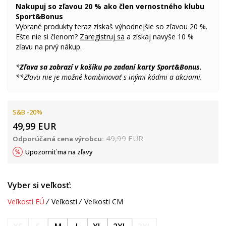
Nakupuj so zľavou 20 % ako člen vernostného klubu
Sport&Bonus
Vybrané produkty teraz získaš výhodnejšie so zľavou 20 %.
Ešte nie si členom?
Zaregistruj sa
a získaj navyše 10 %
zľavu na prvý nákup.
*
Zľava sa zobrazí v košíku po zadaní karty Sport&Bonus.
**Zľavu nie je možné kombinovať s inými kódmi a akciami.
S&B -20%
49,99
EUR
49,99
EUR
Odporúčaná cena výrobcu:
Upozorniť ma na zľavy
Vyber si veľkosť:
Veľkosti EÚ
Veľkosti
Veľkosti CM