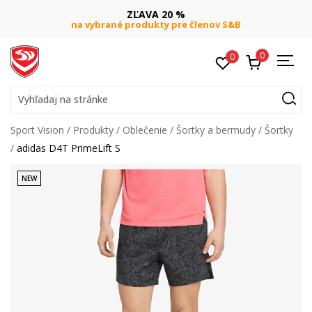
ZĽAVA 20 %
na vybrané produkty pre členov S&B
0
0
Vyhľadaj na stránke
Sport Vision
Produkty
Oblečenie
Šortky a bermudy
Šortky
adidas D4T PrimeLift S
NEW