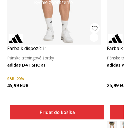
Rýchle zobrazenie
Farba k dispozícii:
1
Farba k di
Pánske tréningové šortky
Pánske tré
adidas D4T SHORT
adidas W
S&B -20%
45,99
EUR
25,99
EU
Pridať do košíka