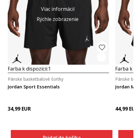
Viac informácií
Rýchle zobrazenie
Farba k dispozícii:
1
Farba k di
Pánske basketbalové šortky
Pánske bas
Jordan Sport Essentials
Jordan M 
34,99
EUR
44,99
EU
Pridať do košíka