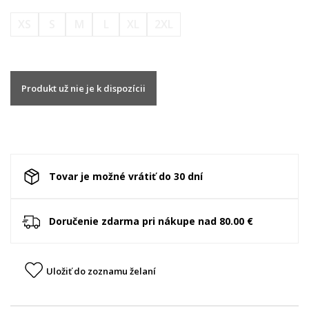
XS
S
M
L
XL
2XL
Produkt už nie je k dispozícii
Tovar je možné vrátiť do 30 dní
Doručenie zdarma pri nákupe nad 80.00 €
Uložiť do zoznamu želaní