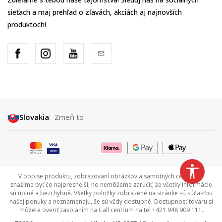
sieťach a maj prehľad o zľavách, akciách aj najnovších
produktoch!
Slovakia
Zmeň to
V popise produktu, zobrazovaní obrázkov a samotných cenách sa
snažíme byť čo najpresnejší, no nemôžeme zaručiť, že všetky informácie
sú úplné a bezchybné. Všetky položky zobrazené na stránke sú súčasťou
našej ponuky a neznamenajú, že sú vždy dostupné. Dostupnosť tovaru si
môžete overiť zavolaním na Call centrum na tel +421 948 909 111.