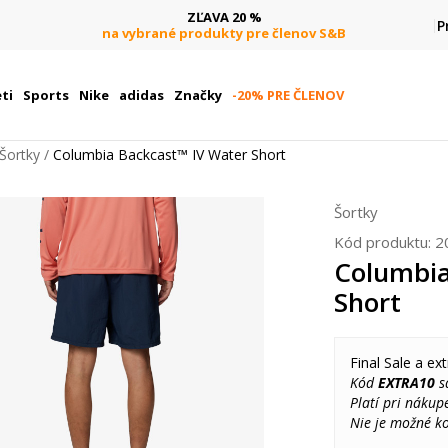
ZĽAVA 20 %
P
na vybrané produkty pre členov S&B
ti
Sports
Nike
adidas
Značky
-20% PRE ČLENOV
Šortky
Columbia Backcast™ IV Water Short
Šortky
Kód produktu:
2
Columbia
Short
Final Sale a ext
Kód
EXTRA10
sa
Platí pri nákup
Nie je možné k