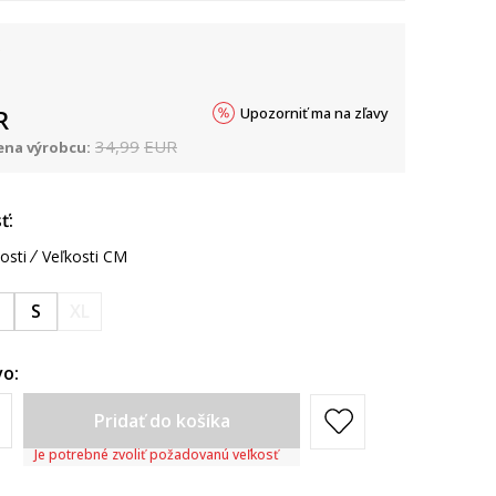
Upozorniť ma na zľavy
R
34,99
EUR
na výrobcu:
ť:
osti
Veľkosti CM
M
S
XL
o:
Pridať do košíka
Je potrebné zvoliť požadovanú veľkosť