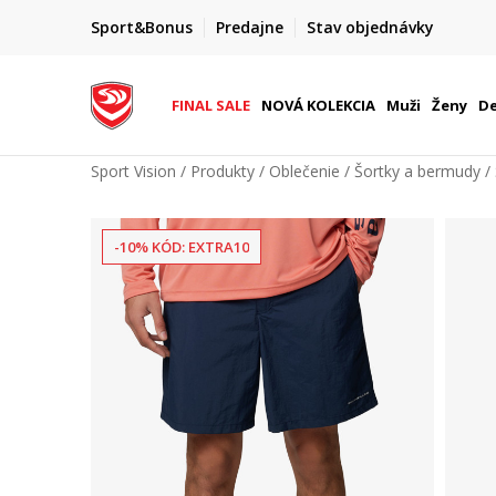
FINAL SALE AŽ -60 %
Sport&Bonus
Predajne
Stav objednávky
do 9. 8.
+ extra zľava 10 % len do 9. 8.
FINAL SALE
NOVÁ KOLEKCIA
Muži
Ženy
De
Sport Vision
Produkty
Oblečenie
Šortky a bermudy
-10% KÓD: EXTRA10