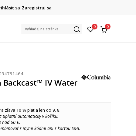
DOPRAVA ZADARMO
rihlásiť sa
Zaregistruj sa
pri objednaní nad 80 €
(neplatí pre Click&Collect)
Na vybr
0
0
Vyhľadaj na stránke
094731464
 Backcast™ IV Water
ra zľava 10 % platia len do 9. 8.
 uplatní automaticky v košíku.
e nad 60 €.
ombinovať s inými kódmi ani s kartou S&B.