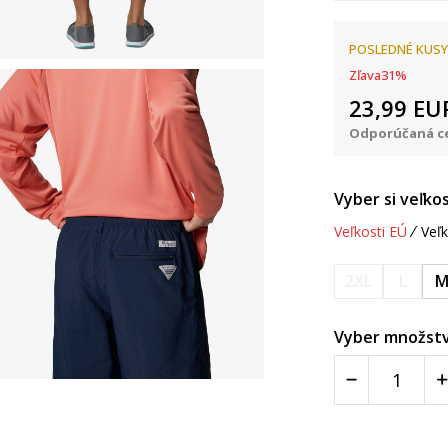
POSLEDNÉ KUSY
Zľava
31
%
23,99
EU
Odporúčaná ce
Vyber si veľkos
Veľkosti EÚ
Veľk
2XL
L
Vyber množstv