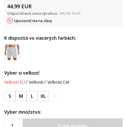
44,99
EUR
44,99
EUR
Odporúčaná cena výrobcu:
Upozorniť ma na zľavy
K dispozícii vo viacerých farbách:
Vyber si veľkosť:
Veľkosti EÚ
Veľkosti
Veľkosti CM
S
M
L
XL
2XL
Vyber množstvo:
Pridať do košíka