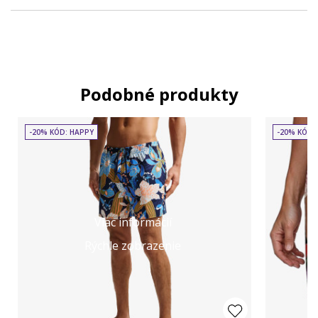
Podobné produkty
-20% KÓD: HAPPY
-20% KÓD:
Viac informácií
Rýchle zobrazenie