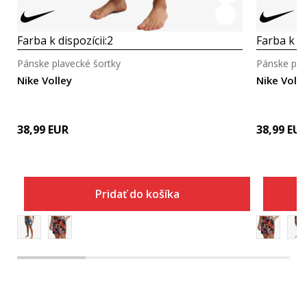
Farba k dispozícii:
2
Farba k di
Pánske plavecké šortky
Pánske pla
Nike Volley
Nike Volle
38,99
EUR
38,99
EU
Pridať do košíka