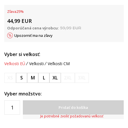
Zľava
25
%
44,99
EUR
59,99
EUR
Odporúčaná cena výrobcu:
Upozorniť ma na zľavy
Vyber si veľkosť:
Veľkosti EÚ
Veľkosti
Veľkosti CM
XS
S
M
L
XL
2XL
3XL
Vyber množstvo:
Pridať do košíka
Je potrebné zvoliť požadovanú veľkosť