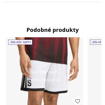
Podobné produkty
-20% KÓD: HAPPY
-20% KÓD:
Viac informácií
Rýchle zobrazenie