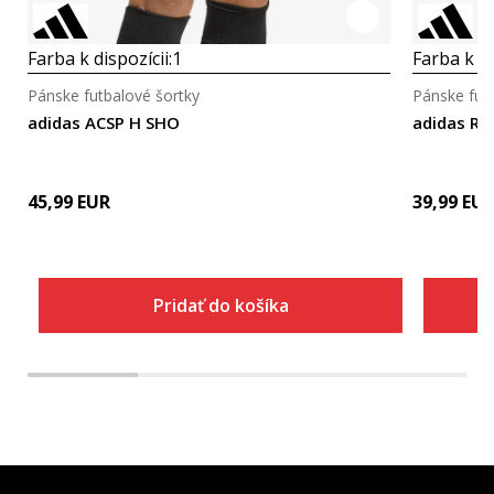
Farba k dispozícii:
1
Farba k di
Pánske futbalové šortky
Pánske fut
adidas ACSP H SHO
adidas RE
45,99
EUR
39,99
EU
Pridať do košíka