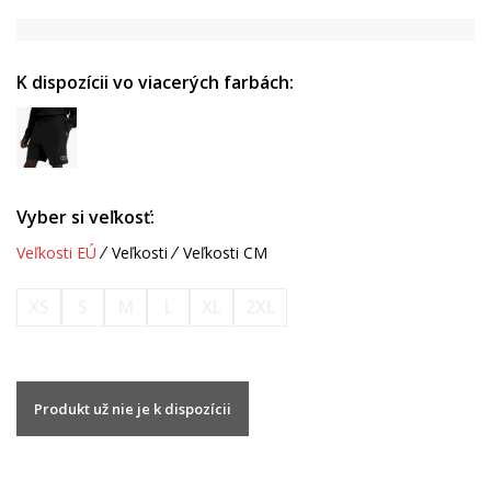
K dispozícii vo viacerých farbách:
Vyber si veľkosť:
Veľkosti EÚ
Veľkosti
Veľkosti CM
XS
S
M
L
XL
2XL
Produkt už nie je k dispozícii