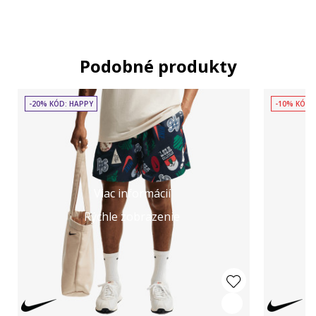
Podobné produkty
-20% KÓD: HAPPY
-10% KÓD:
Viac informácií
Rýchle zobrazenie