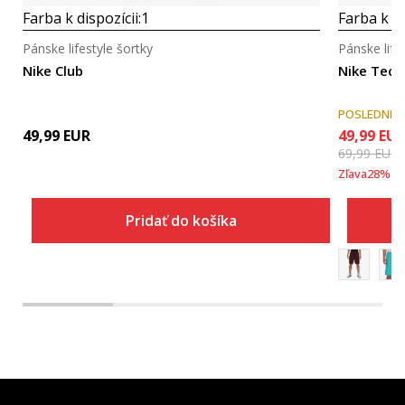
Farba k dispozícii:
1
Farba k di
Pánske lifestyle šortky
Pánske life
Nike Club
Nike Tech
POSLEDNÉ 
49,99
EUR
49,99
EU
69,99
EUR
Zľava
28
%
Pridať do košíka