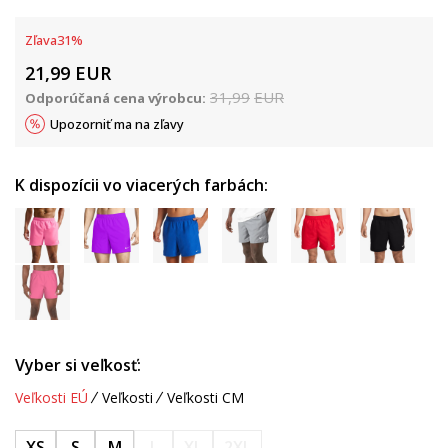
Zľava
31
%
21,99
EUR
31,99
EUR
Odporúčaná cena výrobcu:
Upozorniť ma na zľavy
K dispozícii vo viacerých farbách:
Vyber si veľkosť:
Veľkosti EÚ
Veľkosti
Veľkosti CM
XS
S
M
L
XL
2XL