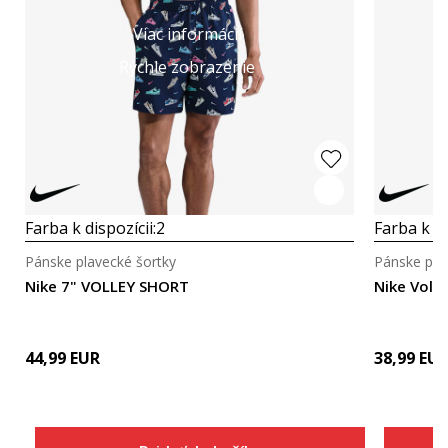
Viac informácií
Rýchle zobrazenie
Farba k dispozícii:
2
Farba k di
Pánske plavecké šortky
Pánske pla
Nike 7" VOLLEY SHORT
Nike Volle
44,99
EUR
38,99
EU