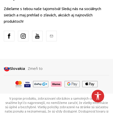
Zdieľame s tebou naše tajomstvá! Sleduj nás na sociálnych
sieťach a maj prehľad o zľavách, akciách aj najnovších
produktoch!
Slovakia
Zmeň to
V popise produktu, zobrazovaní obrázkov a samotných cenách sa
snažíme byť čo najpresnejší, no nemôžeme zaručiť, že všetky informácie
sú úplné a bezchybné. Všetky položky zobrazené na stránke sú súčasťou
našej ponuky a neznamenajú, že sú vždy dostupné. Dostupnosť tovaru si