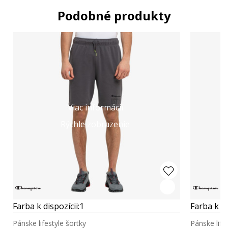
Podobné produkty
Viac informácií
Rýchle zobrazenie
Farba k dispozícii:
1
Farba k di
Pánske lifestyle šortky
Pánske life