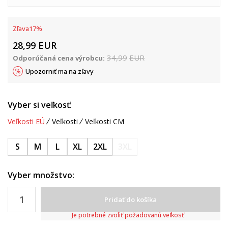
Zľava
17
%
28,99
EUR
34,99
EUR
Odporúčaná cena výrobcu:
Upozorniť ma na zľavy
Vyber si veľkosť:
Veľkosti EÚ
Veľkosti
Veľkosti CM
S
M
L
XL
2XL
3XL
Vyber množstvo:
Pridať do košíka
Je potrebné zvoliť požadovanú veľkosť