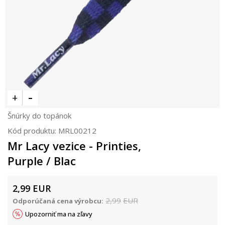
Šnúrky do topánok
Kód produktu:
MRL00212
Mr Lacy vezice - Printies,
Purple / Blac
2,99
EUR
2,99
EUR
Odporúčaná cena výrobcu:
Upozorniť ma na zľavy