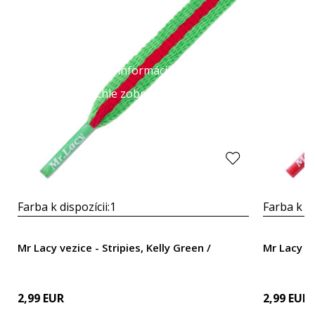
Viac informácií
Rýchle zobrazenie
Farba k dispozícii:
1
Farba k di
Mr Lacy vezice - Stripies, Kelly Green /
Mr Lacy ve
2,99
EUR
2,99
EUR