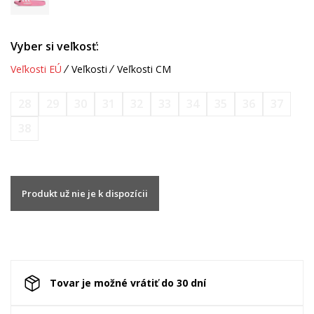
Vyber si veľkosť:
Veľkosti EÚ
Veľkosti
Veľkosti CM
28
29
30
31
32
33
34
35
36
37
38
Produkt už nie je k dispozícii
Tovar je možné vrátiť do 30 dní